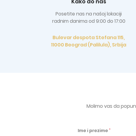
Kako do nas
Posetite nas na našoj lokaciji
radnim danima od 9:00 do 17:00
Bulevar despota Stefana 115,
11000 Beograd (Palilula), Srbija
Molimo vas da popuni
*
Ime i prezime