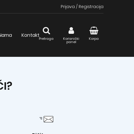
Prijava
/
Registracija
Nama
Kontakt
Pretraga
Korisnički
Korpa
panel
I?