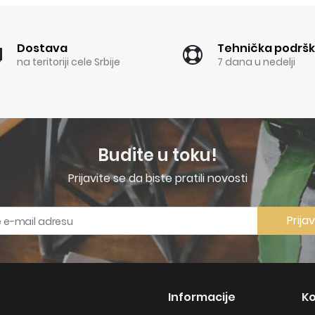
Dostava
Tehnička podrš
na teritoriji cele Srbije
7 dana u nedelji
Budite u toku!
Prijavite se da biste pratili novosti
Prija
Informacije
Ko