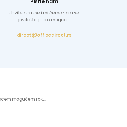
Pišite nam
Javite nam se i mi ćemo vam se
javiti što je pre moguće.
direct@officedirect.rs
raćem mogućem roku.