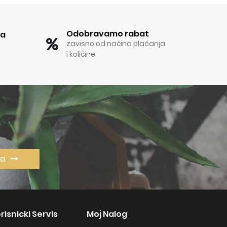
Odobravamo rabat
ka
zavisno od načina plaćanja
i količine
va
risnicki Servis
Moj Nalog