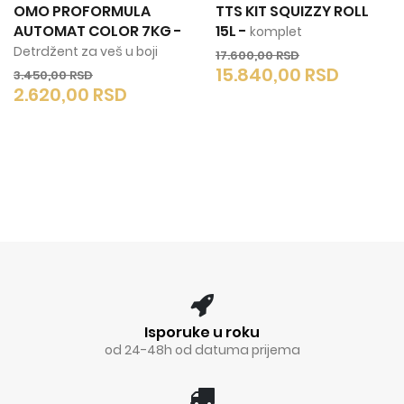
OMO PROFORMULA
TTS KIT SQUIZZY ROLL
AUTOMAT COLOR 7KG
-
15L
-
komplet
Detrdžent za veš u boji
17.600,00
RSD
15.840,00
RSD
3.450,00
RSD
2.620,00
RSD
Isporuke u roku
od 24-48h od datuma prijema