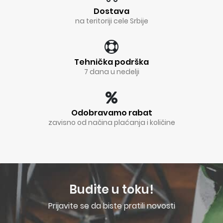
Dostava
na teritoriji cele Srbije
Tehnička podrška
7 dana u nedelji
Odobravamo rabat
zavisno od načina plaćanja i količine
Budite u toku!
Prijavite se da biste pratili novosti