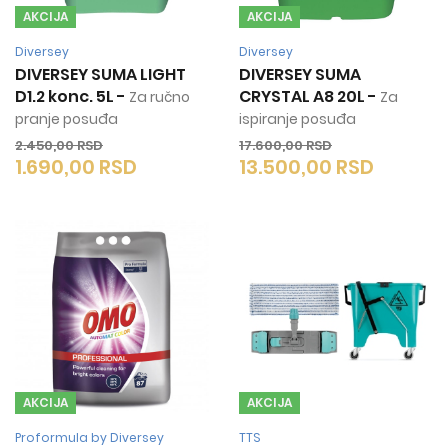
AKCIJA
AKCIJA
Diversey
Diversey
DIVERSEY SUMA LIGHT
DIVERSEY SUMA
D1.2 konc. 5L
-
CRYSTAL A8 20L
-
Za ručno
Za
pranje posuđa
ispiranje posuđa
2.450,00
RSD
17.600,00
RSD
1.690,00
RSD
13.500,00
RSD
AKCIJA
AKCIJA
Proformula by Diversey
TTS