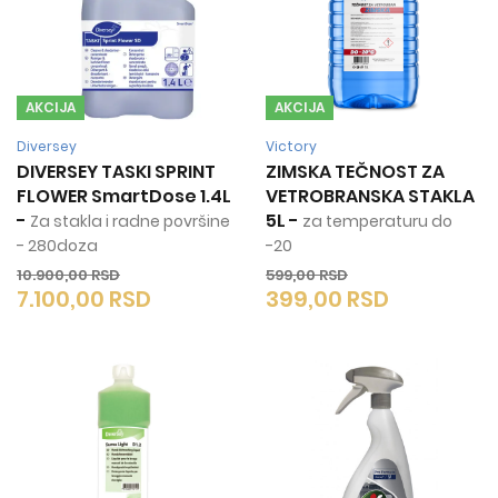
AKCIJA
AKCIJA
Diversey
Victory
DIVERSEY TASKI SPRINT
ZIMSKA TEČNOST ZA
FLOWER SmartDose 1.4L
VETROBRANSKA STAKLA
-
5L
-
Za stakla i radne površine
za temperaturu do
- 280doza
-20
10.900,00
RSD
599,00
RSD
7.100,00
RSD
399,00
RSD