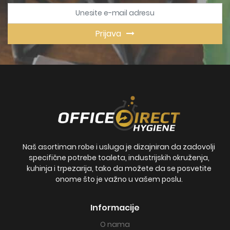
Prijava
Naš asortiman robe i usluga je dizajniran da zadovolji
specifične potrebe toaleta, industrijskih okruženja,
kuhinja i trpezarija, tako da možete da se posvetite
onome što je važno u vašem poslu.
Informacije
O nama