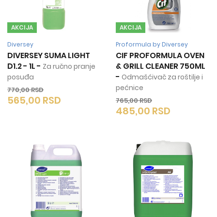
AKCIJA
AKCIJA
Diversey
Proformula by Diversey
DIVERSEY SUMA LIGHT
CIF PROFORMULA OVEN
D1.2 - 1L
-
& GRILL CLEANER 750ML
Za ručno pranje
-
posuđa
Odmašćivač za roštilje i
pećnice
770,00
RSD
565,00
RSD
765,00
RSD
485,00
RSD