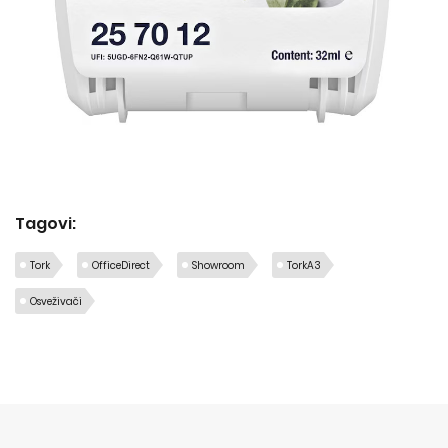
Tagovi:
Tork
OfficeDirect
Showroom
TorkA3
Osveživači