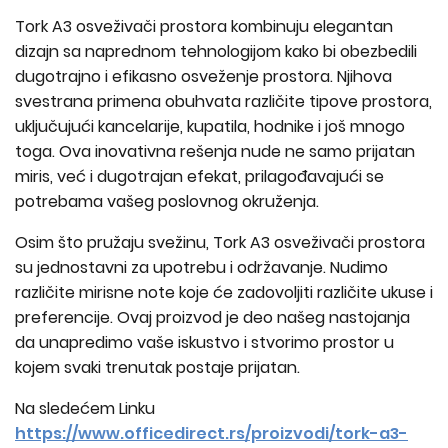
Tork A3 osveživači prostora kombinuju elegantan
dizajn sa naprednom tehnologijom kako bi obezbedili
dugotrajno i efikasno osveženje prostora. Njihova
svestrana primena obuhvata različite tipove prostora,
uključujući kancelarije, kupatila, hodnike i još mnogo
toga. Ova inovativna rešenja nude ne samo prijatan
miris, već i dugotrajan efekat, prilagođavajući se
potrebama vašeg poslovnog okruženja.
Osim što pružaju svežinu, Tork A3 osveživači prostora
su jednostavni za upotrebu i održavanje. Nudimo
različite mirisne note koje će zadovoljiti različite ukuse i
preferencije. Ovaj proizvod je deo našeg nastojanja
da unapredimo vaše iskustvo i stvorimo prostor u
kojem svaki trenutak postaje prijatan.
Na sledećem Linku
https://www.officedirect.rs/proizvodi/tork-a3-