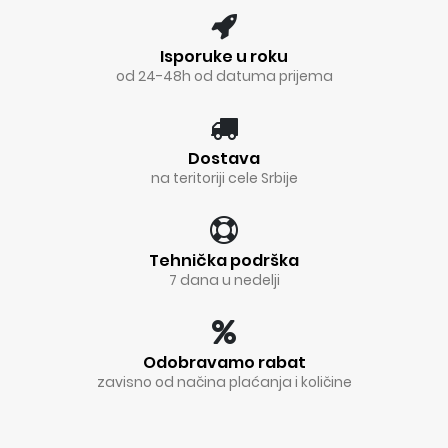
Isporuke u roku
od 24-48h od datuma prijema
Dostava
na teritoriji cele Srbije
Tehnička podrška
7 dana u nedelji
Odobravamo rabat
zavisno od načina plaćanja i količine