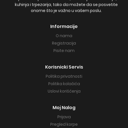
kuhinja i trpezarija, tako da možete da se posvetite
onome što je važno u vašem poslu.
Informacije
O nama
Registracija
Pisite nam
Korisnicki Servis
Politika privatnosti
Politika kolačića
Uslovi korišćenja
Moj Nalog
Prijava
Pregled korpe