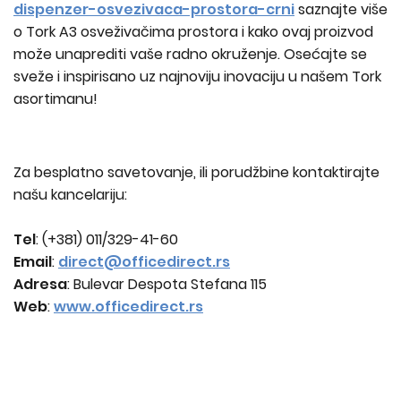
dispenzer-osvezivaca-prostora-crni
saznajte više
o Tork A3 osveživačima prostora i kako ovaj proizvod
može unaprediti vaše radno okruženje. Osećajte se
sveže i inspirisano uz najnoviju inovaciju u našem Tork
asortimanu!
Za besplatno savetovanje, ili porudžbine kontaktirajte
našu kancelariju:
Tel
: (+381) 011/329-41-60
Email
:
direct@officedirect.rs
Adresa
: Bulevar Despota Stefana 115
Web
:
www.officedirect.rs