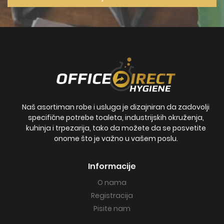
Naš asortiman robe i usluga je dizajniran da zadovolji
specifične potrebe toaleta, industrijskih okruženja,
kuhinja i trpezarija, tako da možete da se posvetite
onome što je važno u vašem poslu.
Informacije
O nama
Registracija
Pisite nam