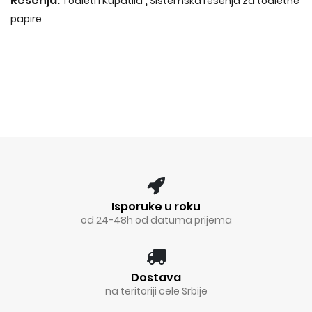
Rešenja:
,
Toaleti i Kupatila
Sistemska rešenja za toaletne
papire
Isporuke u roku
od 24-48h od datuma prijema
Dostava
na teritoriji cele Srbije