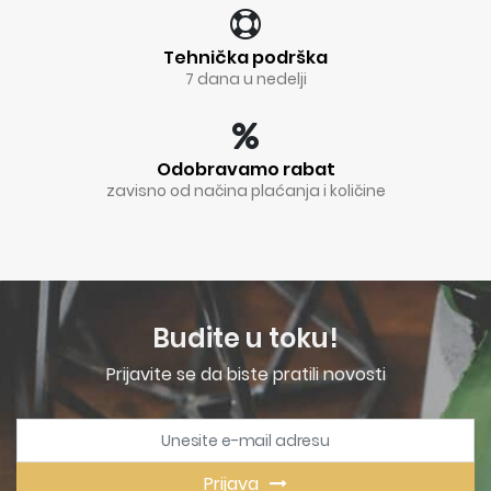
Tehnička podrška
7 dana u nedelji
Odobravamo rabat
zavisno od načina plaćanja i količine
Budite u toku!
Prijavite se da biste pratili novosti
Prijava