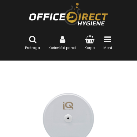
Pretraga
Korisnički panel
Korpa
Meni