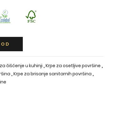
VOD
,
,
a čišćenje u kuhinji
Krpe za osetljive površine
,
,
ršina
Krpe za brisanje sanitarnih površina
šine