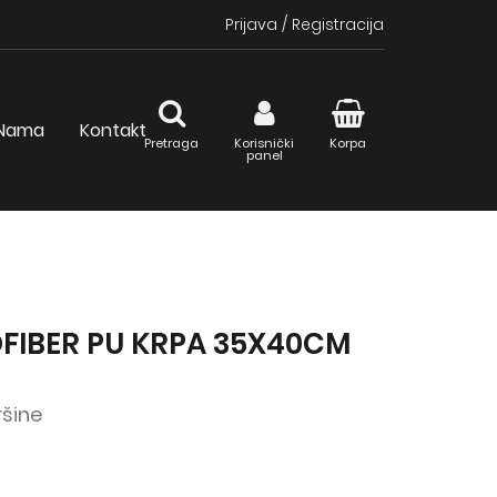
Prijava
/
Registracija
Nama
Kontakt
Pretraga
Korisnički
Korpa
panel
FIBER PU KRPA 35X40CM
ršine