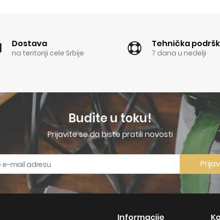
Dostava
Tehnička podrš
na teritoriji cele Srbije
7 dana u nedelji
Budite u toku!
Prijavite se da biste pratili novosti
Prija
Informacije
Ko