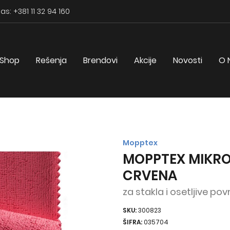
as: +381 11 32 94 160
Shop
Rešenja
Brendovi
Akcije
Novosti
O 
Mopptex
MOPPTEX MIKRO
CRVENA
za stakla i osetljive pov
SKU:
300823
ŠIFRA:
035704