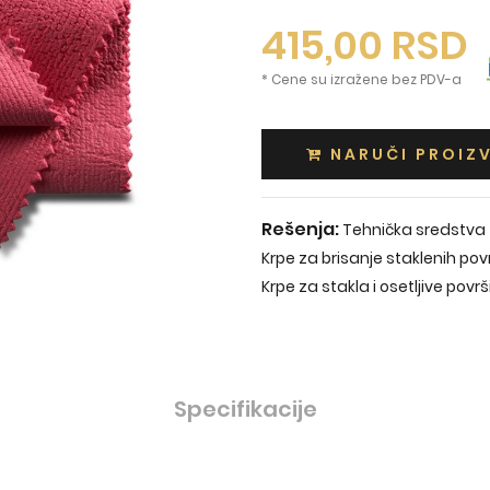
415,00
RSD
* Cene su izražene bez PDV-a
NARUČI PROIZ
Rešenja:
Tehnička sredstva z
Krpe za brisanje staklenih pov
Krpe za stakla i osetljive povr
Specifikacije