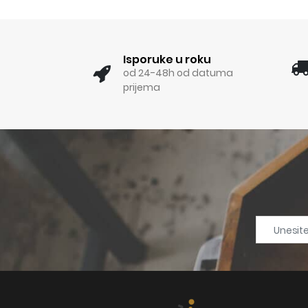
Isporuke u roku
od 24-48h od datuma
prijema