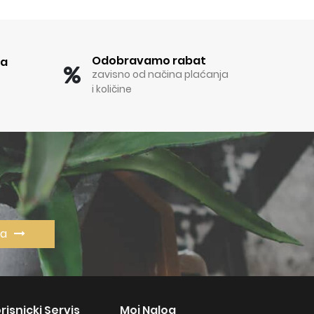
Odobravamo rabat
ka
zavisno od načina plaćanja
i količine
va
risnicki Servis
Moj Nalog