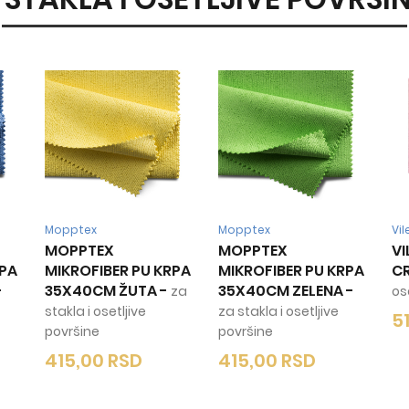
Mopptex
Mopptex
Vi
MOPPTEX
MOPPTEX
VI
RPA
MIKROFIBER PU KRPA
MIKROFIBER PU KRPA
C
-
35X40CM ŽUTA
-
35X40CM ZELENA
-
za
os
stakla i osetljive
za stakla i osetljive
5
površine
površine
415,00
RSD
415,00
RSD