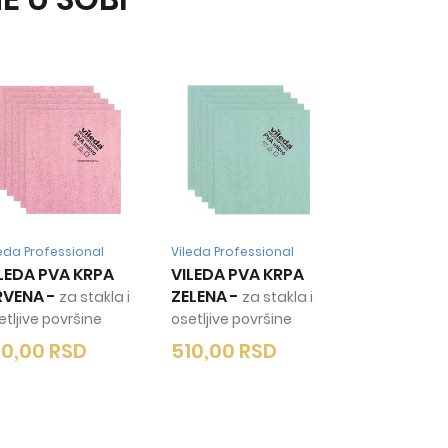
leda Professional
Vileda Professional
LEDA PVA KRPA
VILEDA PVA KRPA
RVENA
-
ZELENA
-
za stakla i
za stakla i
etljive površine
osetljive površine
10,00
RSD
510,00
RSD