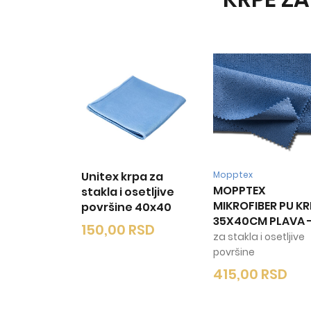
Unitex krpa za
Mopptex
MOPPTEX
stakla i osetljive
MIKROFIBER PU K
površine 40x40
35X40CM PLAVA
150,00
RSD
za stakla i osetljive
površine
415,00
RSD