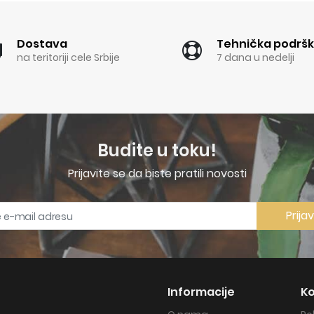
Dostava
Tehnička podrš
na teritoriji cele Srbije
7 dana u nedelji
Budite u toku!
Prijavite se da biste pratili novosti
Prija
Informacije
Ko