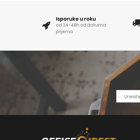
Isporuke u roku
od 24-48h od datuma
prijema