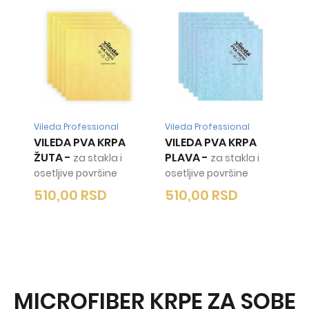
Vileda Professional
Vileda Professional
VILEDA PVA KRPA
VILEDA PVA KRPA
ŽUTA
-
PLAVA
-
za stakla i
za stakla i
osetljive površine
osetljive površine
510,00
RSD
510,00
RSD
MICROFIBER KRPE ZA SOBE