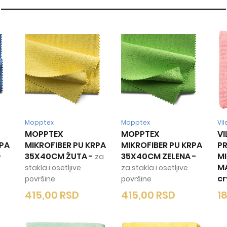
Mopptex
Mopptex
Vi
MOPPTEX
MOPPTEX
VI
RPA
MIKROFIBER PU KRPA
MIKROFIBER PU KRPA
P
-
35X40CM ŽUTA
-
35X40CM ZELENA
-
MI
za
M
stakla i osetljive
za stakla i osetljive
c
površine
površine
415,00
RSD
415,00
RSD
1