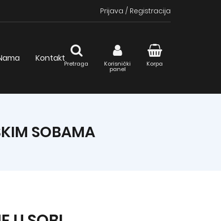
Prijava
/
Registracija
Nama
Kontakt
Pretraga
Korisnički
Korpa
panel
LSKIM SOBAMA
E U SOBI