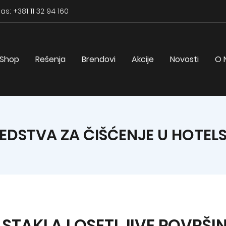
as: +381 11 32 94 160
Shop
Rešenja
Brendovi
Akcije
Novosti
O 
EDSTVA ZA ČIŠĆENJE U HOTE
 STAKLA I OSETLJIVE POVRŠIN