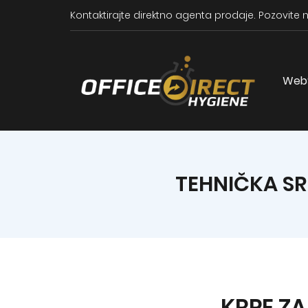
Kontaktirajte direktno agenta prodaje.
Pozovite n
Web
TEHNIČKA SR
KRPE ZA