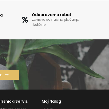
Odobravamo rabat
ka
zavisno od načina plaćanja
i količine
va
risnicki Servis
Moj Nalog