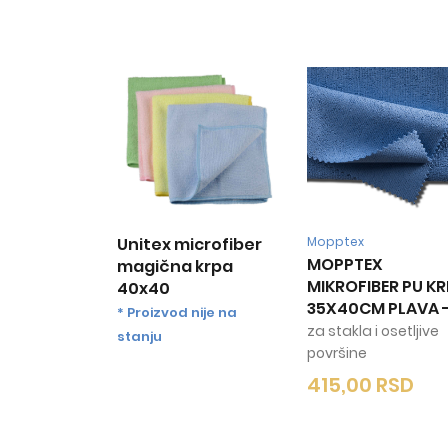
Unitex microfiber
Mopptex
MOPPTEX
magična krpa
MIKROFIBER PU K
40x40
35X40CM PLAVA
* Proizvod nije na
za stakla i osetljive
stanju
površine
415,00
RSD