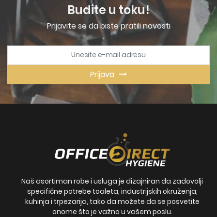
Budite u toku!
Prijavite se da biste pratili novosti
Prijava
Naš asortiman robe i usluga je dizajniran da zadovolji
specifične potrebe toaleta, industrijskih okruženja,
kuhinja i trpezarija, tako da možete da se posvetite
onome što je važno u vašem poslu.