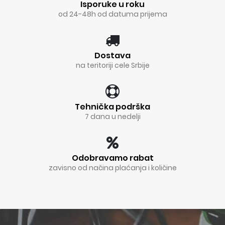
Isporuke u roku
od 24-48h od datuma prijema
Dostava
na teritoriji cele Srbije
Tehnička podrška
7 dana u nedelji
Odobravamo rabat
zavisno od načina plaćanja i količine