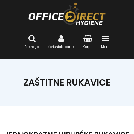
Pretraga
Korisnički panel
Korpa
Meni
ZAŠTITNE RUKAVICE