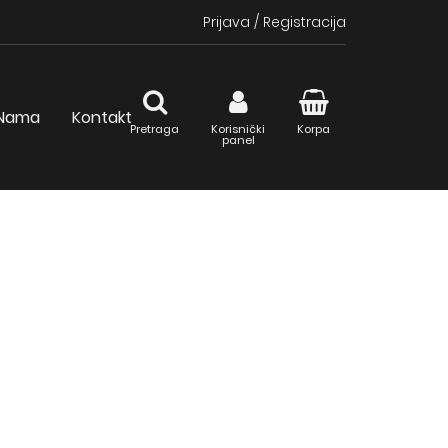
Prijava
/
Registracija
Nama
Kontakt
Pretraga
Korisnički
Korpa
panel