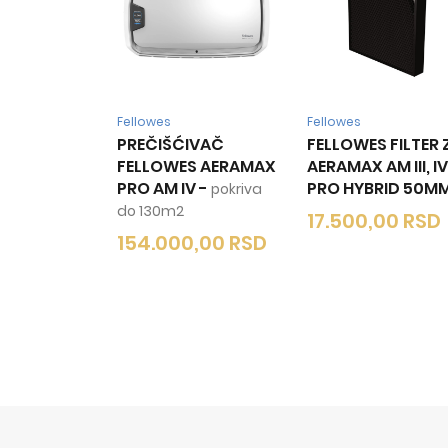
Fellowes
Fellowes
PREČIŠĆIVAČ
FELLOWES FILTER 
FELLOWES AERAMAX
AERAMAX AM III, IV
PRO AM IV
-
PRO HYBRID 50M
pokriva
do 130m2
17.500,00
RSD
154.000,00
RSD