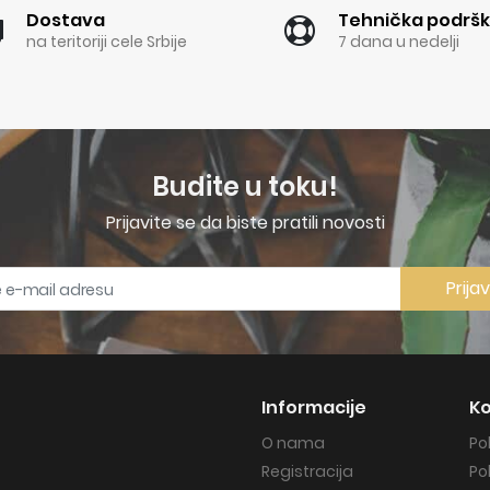
Dostava
Tehnička podrš
na teritoriji cele Srbije
7 dana u nedelji
Budite u toku!
Prijavite se da biste pratili novosti
Prija
Informacije
Ko
O nama
Po
Registracija
Po