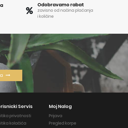
Odobravamo rabat
ka
zavisno od načina plaćanja
i količine
va
risnicki Servis
Moj Nalog
litika privatnosti
Prijava
litika kolačića
Pregled korpe