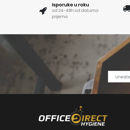
Isporuke u roku
od 24-48h od datuma
prijema