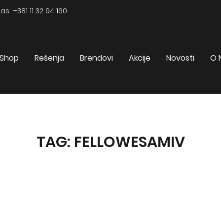
as: +381 11 32 94 160
Shop
Rešenja
Brendovi
Akcije
Novosti
O 
TAG: FELLOWESAMIV