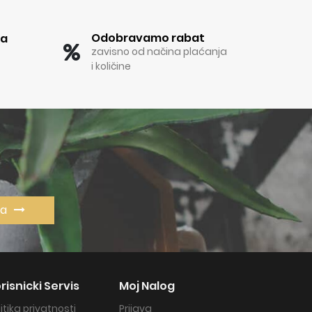
Odobravamo rabat
ka
zavisno od načina plaćanja
i količine
va
risnicki Servis
Moj Nalog
litika privatnosti
Prijava