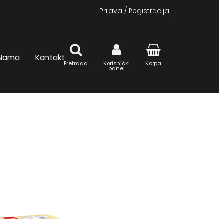
Prijava
/
Registracija
Nama
Kontakt
Pretraga
Korisnički
Korpa
panel