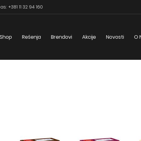
as: +381 11 32 94 160
Shop
Rešenja
Brendovi
Akcije
Novosti
O 