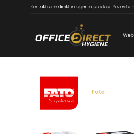
Kontaktirajte direktno agenta prodaje.
Pozovite n
Web
Fato