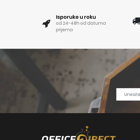
Isporuke u roku
od 24-48h od datuma
prijema