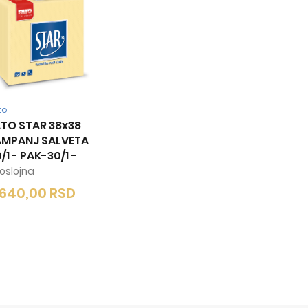
to
TO STAR 38x38
AMPANJ SALVETA
/1 - PAK-30/1
-
oslojna
.640,00
RSD