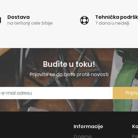
Dostava
Tehnička podrš
na teritoriji cele Srbije
7 dana u nedelji
Budite u toku!
Prijavite se da biste pratili novosti
Prija
Informacije
Ko
O nama
Po