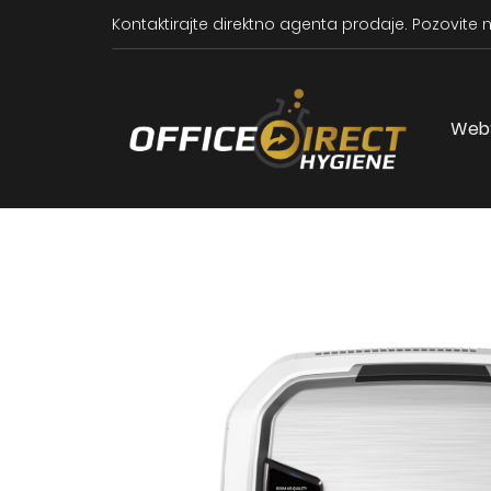
Kontaktirajte direktno agenta prodaje.
Pozovite n
Web