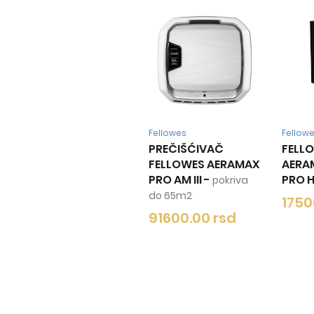
Fellowes
Fellow
PREČIŠĆIVAČ
FELLO
FELLOWES AERAMAX
AERAM
PRO AM III
-
PRO 
pokriva
do 65m2
1750
91600.00 rsd