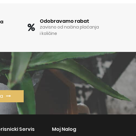
Odobravamo rabat
ka
zavisno od načina plaćanja
i količine
va
risnicki Servis
Moj Nalog