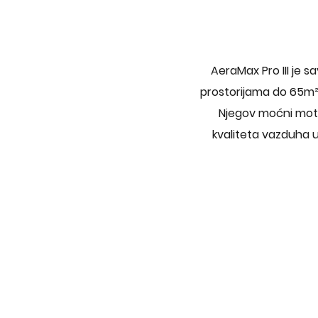
AeraMax Pro III je s
prostorijama do 65m² 
Njegov moćni mot
kvaliteta vazduha u