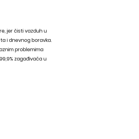
e, jer čisti vazduh u
eta i dnevnog boravka.
 raznim problemima
o 99,9% zagađivača u