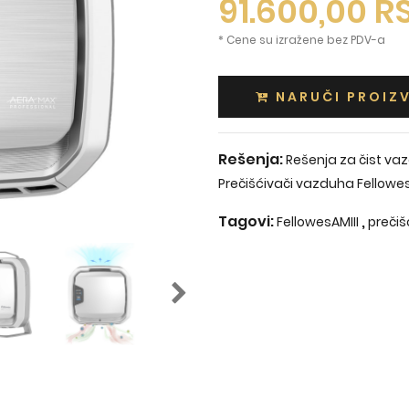
91.600,00
R
* Cene su izražene bez PDV-a
NARUČI PROIZ
Rešenja:
Rešenja za čist va
Prečišćivači vazduha Fellow
Tagovi:
,
FellowesAMIII
prečiš