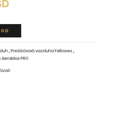
SD
VOD
,
,
zduh
Prečišćivači vazduha Fellowes
es AeraMax PRO
ćivač