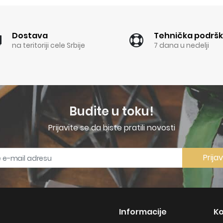
Dostava
Tehnička podrš
na teritoriji cele Srbije
7 dana u nedelji
Budite u toku!
Prijavite se da biste pratili novosti
Prija
Informacije
Ko