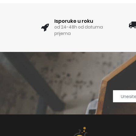
Isporuke u roku
od 24-48h od datuma
prijema