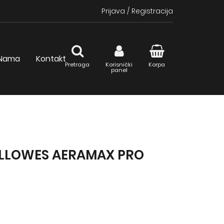
Prijava
/
Registracija
Nama
Kontakt
Pretraga
Korisnički
Korpa
panel
ELLOWES AERAMAX PRO