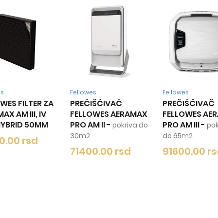
es
Fellowes
Fellowes
WES FILTER ZA
PREČIŠĆIVAČ
PREČIŠĆIVAČ
AX AM III, IV
FELLOWES AERAMAX
FELLOWES AE
HYBRID 50MM
PRO AM II
-
PRO AM III
-
pokriva do
pok
30m2
do 65m2
0.00 rsd
71400.00 rsd
91600.00 r