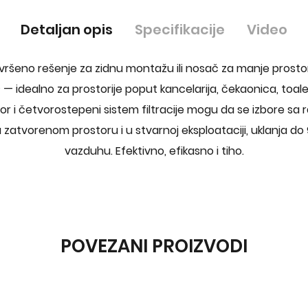
Detaljan opis
Specifikacije
Video
avršeno rešenje za zidnu montažu ili nosač za manje prostor
— idealno za prostorije poput kancelarija, čekaonica, toal
or i četvorostepeni sistem filtracije mogu da se izbore sa
 zatvorenom prostoru i u stvarnoj eksploataciji, uklanja d
vazduhu. Efektivno, efikasno i tiho.
POVEZANI PROIZVODI