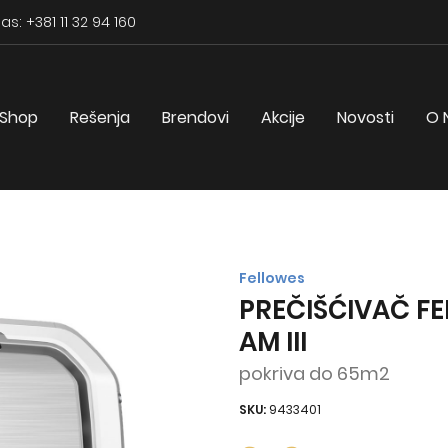
as: +381 11 32 94 160
Shop
Rešenja
Brendovi
Akcije
Novosti
O 
Fellowes
PREČIŠĆIVAČ F
AM III
pokriva do 65m2
SKU:
9433401