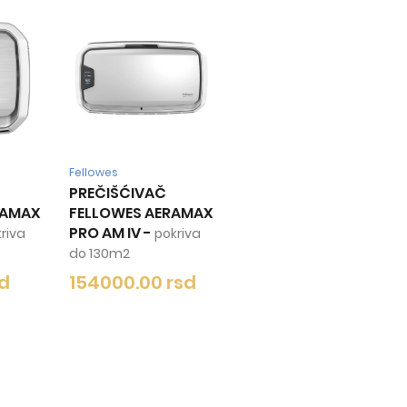
Fellowes
PREČIŠĆIVAČ
RAMAX
FELLOWES AERAMAX
PRO AM IV
-
riva
pokriva
do 130m2
sd
154000.00 rsd