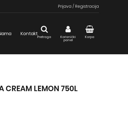
Prijava
/
Registracija
Nama
Kontakt
Pretraga
Korisnički
Korpa
panel
A CREAM LEMON 750L