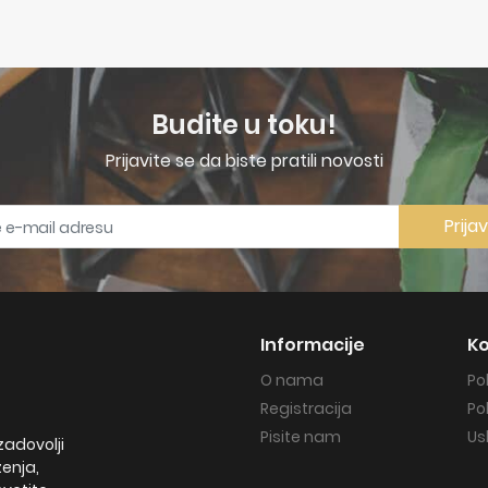
Budite u toku!
Prijavite se da biste pratili novosti
Prija
Informacije
Ko
O nama
Po
Registracija
Po
Pisite nam
Us
zadovolji
ženja,