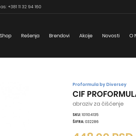
as: +381 11 32 94 160
Shop
Rešenja
Brendovi
Akcije
Novosti
O 
Proformula by Diversey
CIF PROFORMUL
abraziv za čišćenje
SKU:
101104135
ŠIFRA:
032286