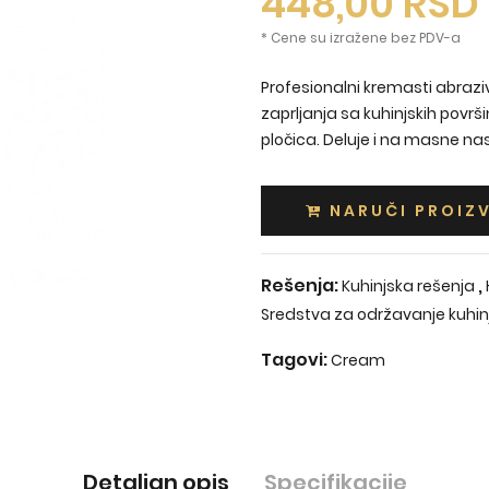
448,00
RSD
* Cene su izražene bez PDV-a
Profesionalni kremasti abraziv
zaprljanja sa kuhinjskih površ
pločica. Deluje i na masne nasla
NARUČI PROIZ
Rešenja:
,
Kuhinjska rešenja
Sredstva za održavanje kuhin
Tagovi:
Cream
Detaljan opis
Specifikacije