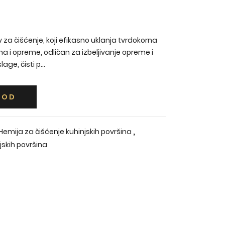
 za čišćenje, koji efikasno uklanja tvrdokorna
ina i opreme, odličan za izbeljivanje opreme i
ge, čisti p...
VOD
,
Hemija za čišćenje kuhinjskih površina
jskih površina