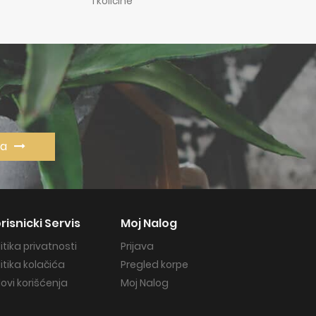
i količine
va
risnicki Servis
Moj Nalog
litika privatnosti
Prijava
litika kolačića
Pregled korpe
lovi korišćenja
Moj Nalog