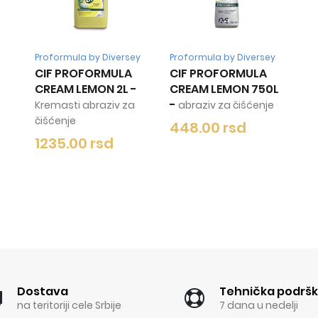
Proformula by Diversey
Proformula by Diversey
CIF PROFORMULA
CIF PROFORMULA
CREAM LEMON 2L
-
CREAM LEMON 750L
-
Kremasti abraziv za
abraziv za čišćenje
čišćenje
448.00 rsd
1235.00 rsd
Dostava
Tehnička podrš
na teritoriji cele Srbije
7 dana u nedelji