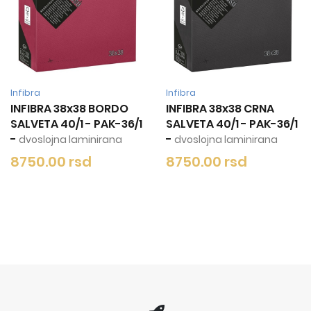
Infibra
Infibra
8 CRNA
INFIBRA 38x38 ŠAMPANJ
INFIBRA 38x
 - PAK-36/1
SALVETA 40/1 - PAK-36/1
SALVETA 40/1
-
-
minirana
dvoslojna laminirana
dvoslojna la
sd
6990.00 rsd
8750.00 r