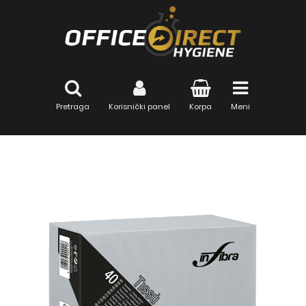
Pretraga
Korisnički panel
Korpa
Meni