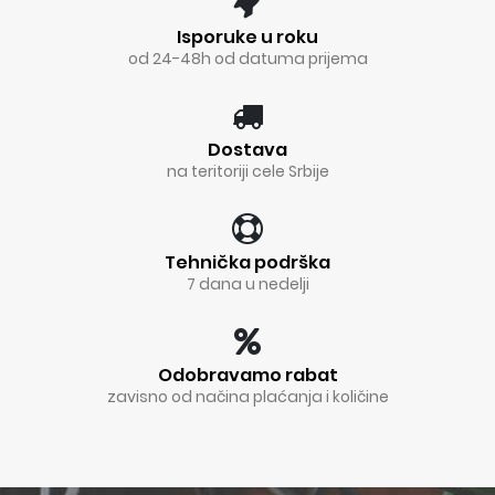
Isporuke u roku
od 24-48h od datuma prijema
Dostava
na teritoriji cele Srbije
Tehnička podrška
7 dana u nedelji
Odobravamo rabat
zavisno od načina plaćanja i količine