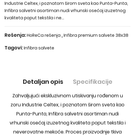
Industrie Celtex, i poznatom širom sveta kao Punta-Punta,
Infibra salvetni asortiman nudi vrhunski osećaj izuzetnog
kvaliteta poput tekstila i ne...
Rešenja:
,
HoReCa rešenja
Infibra premium salvete 38x38
Tagovi:
Infibra salvete
Detaljan opis
Specifikacije
Zahvaljujući ekskluzivnom utiskivanju rođenom u
zoru Industrie Celtex, i poznatom širom sveta kao
Punta-Punta, Infibra salvetni asortiman nudi
vrhunski osećaj izuzetnog kvaliteta poput tekstila i
neverovatne mekoće. Proces proizvodnje tkiva