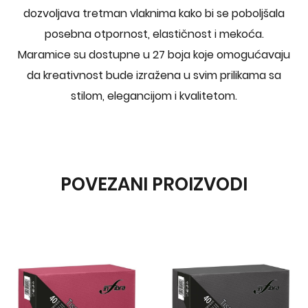
dozvoljava tretman vlaknima kako bi se poboljšala
posebna otpornost, elastičnost i mekoća.
Maramice su dostupne u 27 boja koje omogućavaju
da kreativnost bude izražena u svim prilikama sa
stilom, elegancijom i kvalitetom.
POVEZANI PROIZVODI