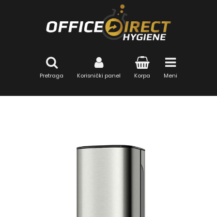
Pretraga
Korisnički panel
Korpa
Meni