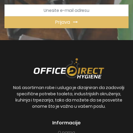
Prijava
Naš asortiman robe i usluga je dizajniran da zadovolji
specifične potrebe toaleta, industrijskih okruženja,
kuhinja i trpezarija, tako da možete da se posvetite
onome što je važno u vašem poslu.
Informacije
O nama