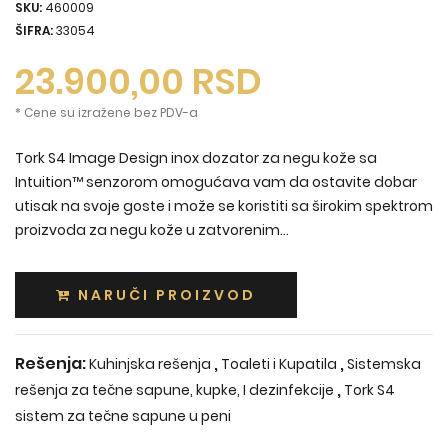
SKU:
460009
ŠIFRA:
33054
23.900,00
RSD
* Cene su izražene bez PDV-a
Tork S4 Image Design inox dozator za negu kože sa
Intuition™ senzorom omogućava vam da ostavite dobar
utisak na svoje goste i može se koristiti sa širokim spektrom
proizvoda za negu kože u zatvorenim...
NARUČI PROIZVOD
Rešenja:
,
,
Kuhinjska rešenja
Toaleti i Kupatila
Sistemska
,
rešenja za tečne sapune, kupke, I dezinfekcije
Tork S4
sistem za tečne sapune u peni