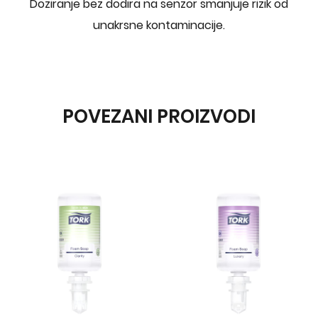
Doziranje bez dodira na senzor smanjuje rizik od
unakrsne kontaminacije.
POVEZANI PROIZVODI
Tork
H1 SENZOR
DESIGN DI
UBRUS INO
37000.00