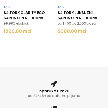
Tork
UKSUZNI
TORK T8 IMAGE DESIGN
ENI 1000mL
-
SMART ONE DISPENZER
ZA TOALET PAPIR INOX
2.500 doza
rsd
24200.00 rsd
Isporuke u roku
od 24-48h od datuma prijema