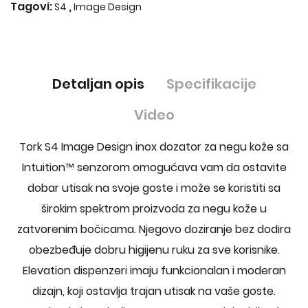
Tagovi:
,
S4
Image Design
Detaljan opis
Specifikacije
Video
Tork S4 Image Design inox dozator za negu kože sa
Intuition™ senzorom omogućava vam da ostavite
dobar utisak na svoje goste i može se koristiti sa
širokim spektrom proizvoda za negu kože u
zatvorenim bočicama. Njegovo doziranje bez dodira
obezbeđuje dobru higijenu ruku za sve korisnike.
Elevation dispenzeri imaju funkcionalan i moderan
dizajn, koji ostavlja trajan utisak na vaše goste.