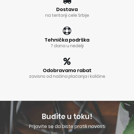
Dostava
na teritoriji cele Srbije
Tehnička podrška
7 dana u nedelji
Odobravamo rabat
zavisno od načina plaćanja i količine
Budite u toku!
Prijavite se da biste pratili novosti