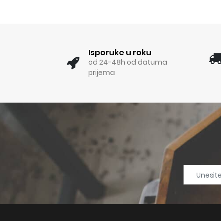
Isporuke u roku
od 24-48h od datuma
prijema