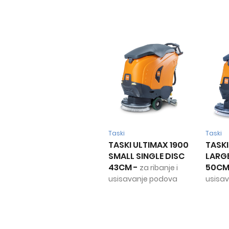
Taski
Taski
TASKI ULTIMAX 1900
TASKI
SMALL SINGLE DISC
LARGE
43CM
-
50C
za ribanje i
usisavanje podova
usisa