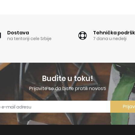
Dostava
Tehnička podrš
na teritoriji cele Srbije
7 dana u nedelji
Budite u toku!
Prijavite se da biste pratili novosti
Prija