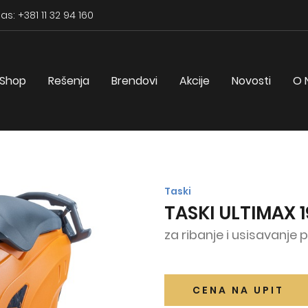
as: +381 11 32 94 160
Shop
Rešenja
Brendovi
Akcije
Novosti
O 
Taski
TASKI ULTIMAX 
za ribanje i usisavanje
CENA NA UPIT