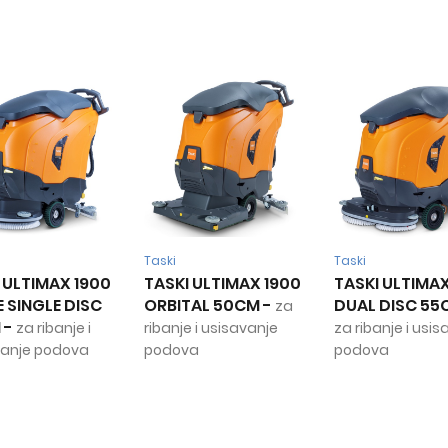
Taski
Taski
 ULTIMAX 1900
TASKI ULTIMAX 1900
TASKI ULTIMAX
 SINGLE DISC
ORBITAL 50CM
-
DUAL DISC 55
za
M
-
za ribanje i
ribanje i usisavanje
za ribanje i usi
vanje podova
podova
podova