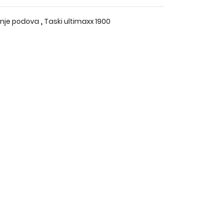
,
nje podova
Taski ultimaxx 1900