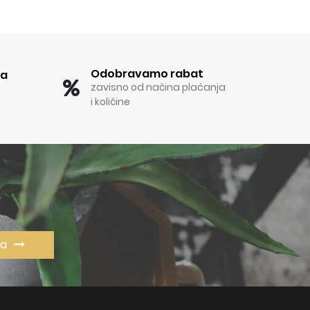
Odobravamo rabat
ka
zavisno od načina plaćanja
i količine
va