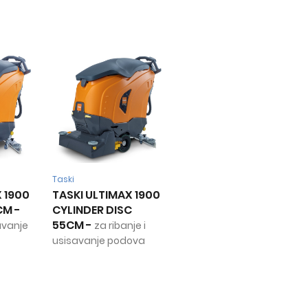
Taski
 1900
TASKI ULTIMAX 1900
CM
-
CYLINDER DISC
55CM
-
savanje
za ribanje i
usisavanje podova