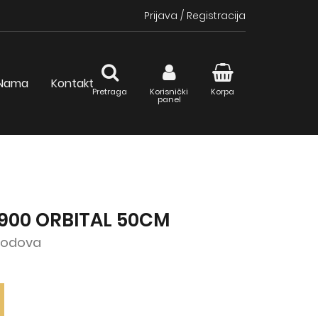
Prijava
/
Registracija
Nama
Kontakt
Pretraga
Korisnički
Korpa
panel
1900 ORBITAL 50CM
 podova