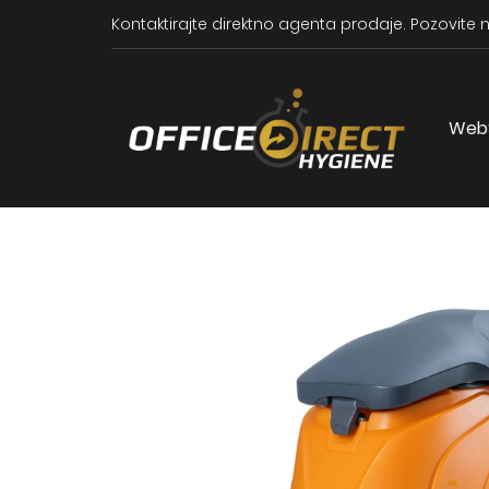
Kontaktirajte direktno agenta prodaje.
Pozovite n
Web