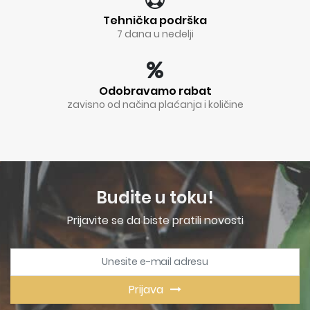
Tehnička podrška
7 dana u nedelji
Odobravamo rabat
zavisno od načina plaćanja i količine
Budite u toku!
Prijavite se da biste pratili novosti
Prijava