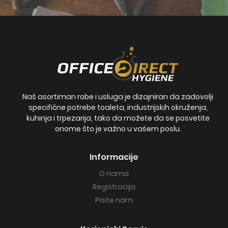
Naš asortiman robe i usluga je dizajniran da zadovolji
specifične potrebe toaleta, industrijskih okruženja,
kuhinja i trpezarija, tako da možete da se posvetite
onome što je važno u vašem poslu.
Informacije
O nama
Registracija
Pisite nam