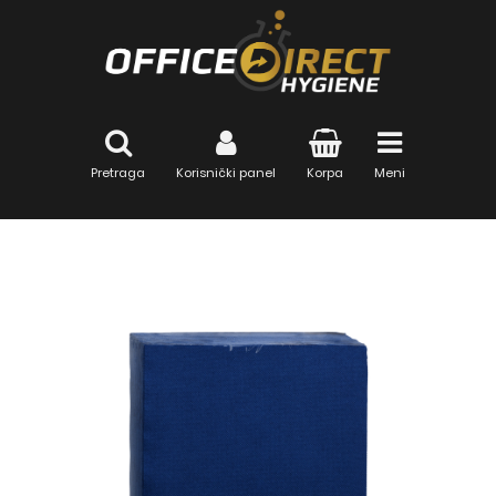
Pretraga
Korisnički panel
Korpa
Meni