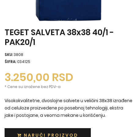
TEGET SALVETA 38x38 40/1 -
PAK20/1
SKU:
3808
ŠIFRA:
034125
3.250,00
RSD
* Cene su izražene bez PDV-a
Visokokvalitetne, dvoslojne salvete u veličini 38x38 izrađene
od celuloze proizvedene po posebnoj tehnologiji, ekstra
jake i postojane, a veoma mekane u korišćenju.
NARUČI PROIZVOD