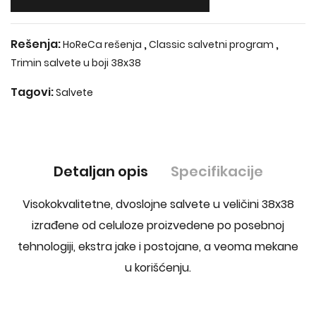
Rešenja:
,
,
HoReCa rešenja
Classic salvetni program
Trimin salvete u boji 38x38
Tagovi:
Salvete
Detaljan opis
Specifikacije
Visokokvalitetne, dvoslojne salvete u veličini 38x38
izrađene od celuloze proizvedene po posebnoj
tehnologiji, ekstra jake i postojane, a veoma mekane
u korišćenju.