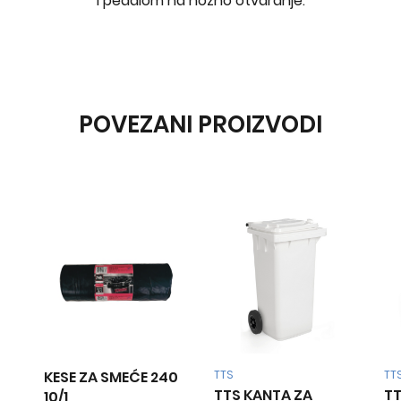
i pedalom ha nožno otvaranje.
POVEZANI PROIZVODI
A SMEĆE 240
TTS
TTS
TTS KANTA ZA
TTS KANTA ZA