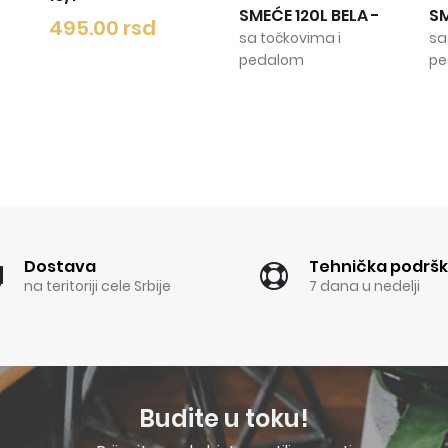
SMEĆE 120L BELA
-
SMEĆE 120L ZEL
0 rsd
sa točkovima i
sa točkovima i
pedalom
pedalom
Dostava
Tehnička podrš
na teritoriji cele Srbije
7 dana u nedelji
Budite u toku!