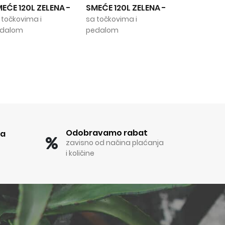
ENA
-
SMEĆE 120L ZELENA
-
SMEĆE 120L BELA
-
sa točkovima i
sa točkovima i
pedalom
pedalom
Odobravamo rabat
ka
zavisno od načina plaćanja
i količine