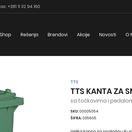
as: +381 11 32 94 160
Shop
Rešenja
Brendovi
Akcije
Novosti
O 
TTS
TTS KANTA ZA S
sa točkovima i pedalo
SKU:
00005054
ŠIFRA:
035605
Velika kanta za spoljašnu ili 