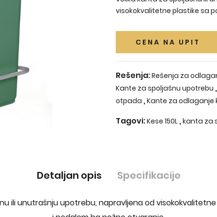
visokokvalitetne plastike sa
CENA NA UPIT
Rešenja:
Rešenja za odlaga
Kante za spoljašnu upotrebu
,
otpada
Kante za odlaganje 
Tagovi:
,
Kese 150L
kanta za
Detaljan opis
Specifikacije
šnu ili unutrašnju upotrebu, napravljena od visokokvalitetn