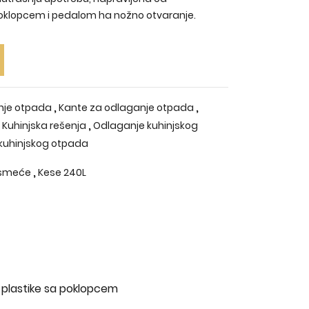
 poklopcem i pedalom ha nožno otvaranje.
,
,
nje otpada
Kante za odlaganje otpada
,
,
Kuhinjska rešenja
Odlaganje kuhinjskog
kuhinjskog otpada
,
 smeće
Kese 240L
e plastike sa poklopcem