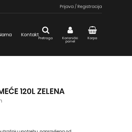
Prijava
/
Registracija
Nama
Kontakt
Pretraga
Korisnički
Korpa
panel
MEĆE 120L ZELENA
m
unutrašnju upotrebu, napravljena od