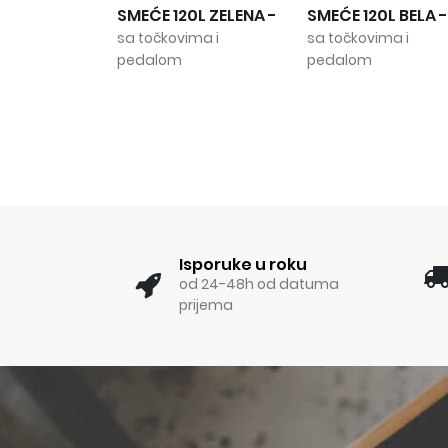
SMEĆE 120L ZELENA
-
SMEĆE 120L BELA
-
495.0
sa točkovima i
sa točkovima i
pedalom
pedalom
Isporuke u roku
od 24-48h od datuma
prijema