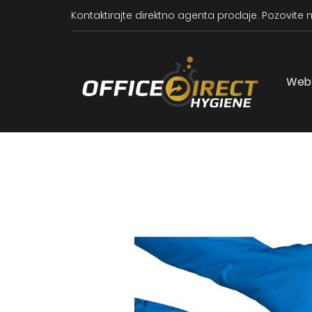
Kontaktirajte direktno agenta prodaje.
Pozovite n
Web