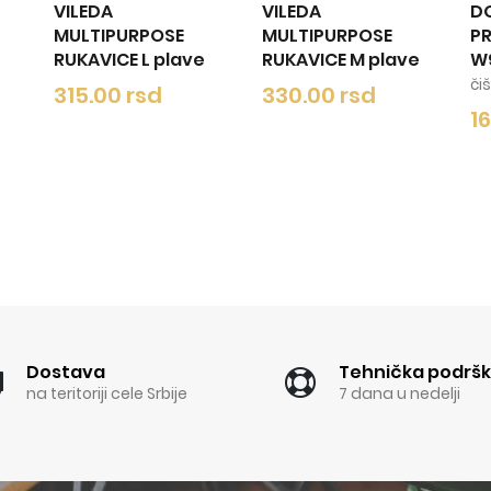
VILEDA
DOMESTOS
RPOSE
MULTIPURPOSE
PROFORMULA PIN
 L plave
RUKAVICE M plave
W928 5L.
-
Za
čišćenje dezinfekcij
rsd
330.00 rsd
1689.00 rsd
Dostava
Tehnička podrš
na teritoriji cele Srbije
7 dana u nedelji