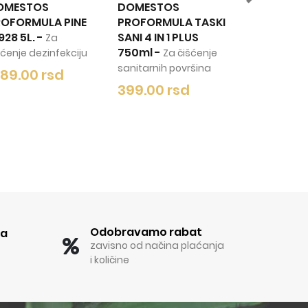
DOMESTOS
VILEDA
V
E
PROFORMULA TASKI
MULTIPURPOSE
M
SANI 4 IN 1 PLUS
RUKAVICE L crvene
R
750ml
-
u
Za čišćenje
330.00 rsd
3
sanitarnih površina
399.00 rsd
Odobravamo rabat
ka
zavisno od načina plaćanja
i količine