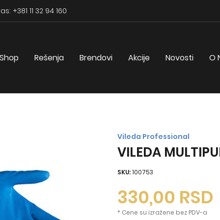
as: +381 11 32 94 160
Shop
Rešenja
Brendovi
Akcije
Novosti
O 
Vileda Professional
VILEDA MULTIPU
SKU:
100753
330,00
RSD
* Cene su izražene bez PDV-a