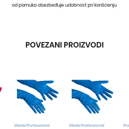
od pamuka obezbeđuje udobnost pri korišćenju.
POVEZANI PROIZVODI
fessional
Vileda Professional
Proformula by Divers