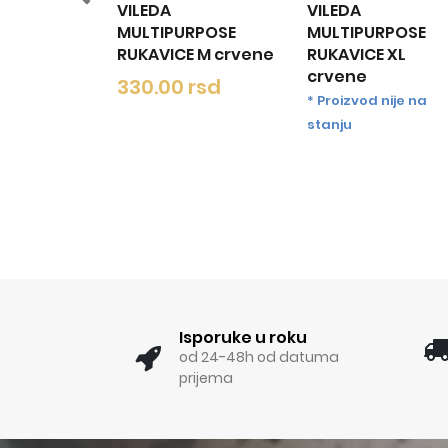
VILEDA
VILEDA
VILEDA
MULTIPURPOSE
MULTIPURPOSE
MULTIPU
RUKAVICE M crvene
RUKAVICE XL
RUKAVICE
crvene
330.00 rsd
315.00 
* Proizvod nije na
stanju
Isporuke u roku
od 24-48h od datuma
prijema