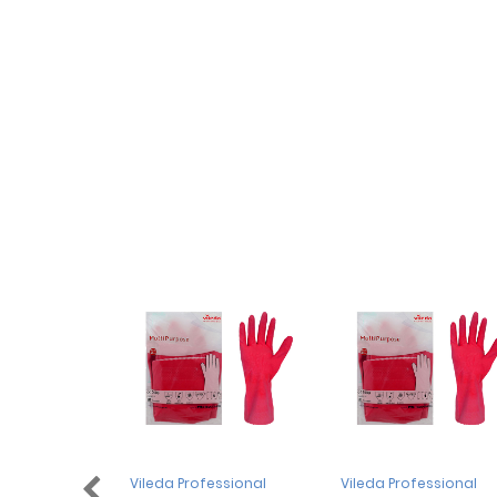
Vileda Professional
Vileda Professional
Vileda Pro