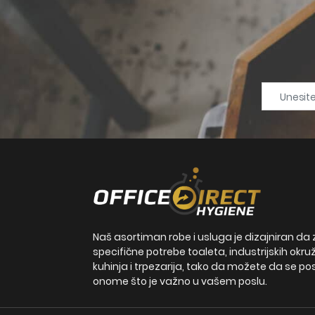
Naš asortiman robe i usluga je dizajniran da 
specifične potrebe toaleta, industrijskih okru
kuhinja i trpezarija, tako da možete da se po
onome što je važno u vašem poslu.