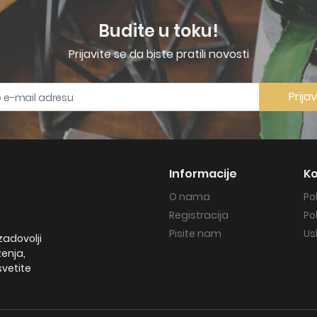
Budite u toku!
Prijavite se da biste pratili novosti
Prija
Informacije
Ko
O nama
Po
Registracija
Po
Pisite nam
Us
zadovolji
ženja,
svetite