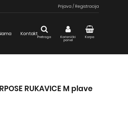
Prijava
/
Registracija
Nama
Kontakt
Pretraga
Korisnički
Korpa
panel
RPOSE RUKAVICE M plave