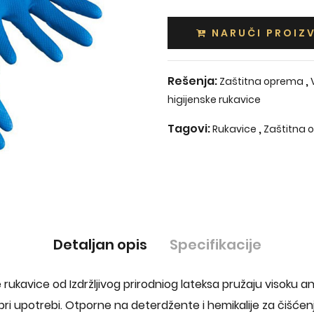
NARUČI PROIZ
Rešenja:
,
Zaštitna oprema
higijenske rukavice
Tagovi:
,
Rukavice
Zaštitna 
Detaljan opis
Specifikacije
 rukavice od Izdržljivog prirodniog lateksa pružaju visoku
lu pri upotrebi. Otporne na deterdžente i hemikalije za čišće