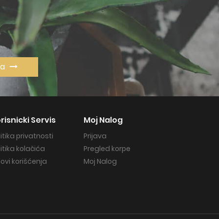
va
risnicki Servis
Moj Nalog
litika privatnosti
Prijava
litika kolačića
Pregled korpe
lovi korišćenja
Moj Nalog