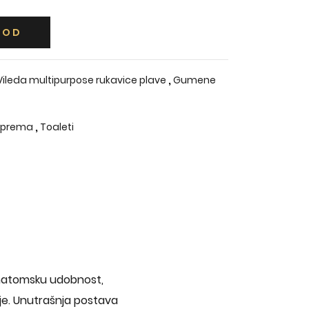
VOD
,
Vileda multipurpose rukavice plave
Gumene
,
oprema
Toaleti
 anatomsku udobnost,
nje. Unutrašnja postava