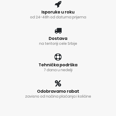
Isporuke u roku
od 24-48h od datuma prijema
Dostava
na teritoriji cele Srbije
Tehnička podrška
7 dana u nedelji
Odobravamo rabat
zavisno od načina plaćanja i količine