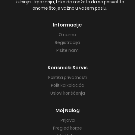
kuhinja i trpezarija, tako da možete da se posvetite
onome što je važno u vašem poslu.
Informacije
O nama
Registracija
Pisite nam
Korisnicki Servis
Politika privatnosti
Politika kolačića
Uslovi korišćenja
Moj Nalog
Prijava
Pregled korpe