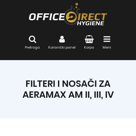
Pretraga
Korisnički panel
Korpa
Meni
FILTERI I NOSAČI ZA
AERAMAX AM II, III, IV