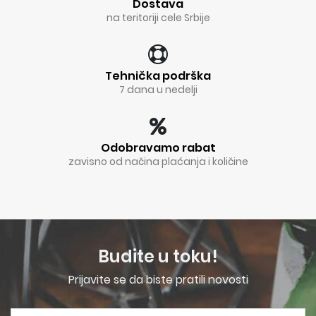
Dostava
na teritoriji cele Srbije
Tehnička podrška
7 dana u nedelji
Odobravamo rabat
zavisno od načina plaćanja i količine
Budite u toku!
Prijavite se da biste pratili novosti