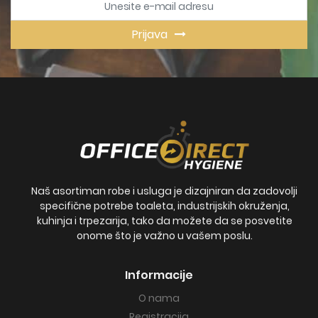
Prijava
Naš asortiman robe i usluga je dizajniran da zadovolji
specifične potrebe toaleta, industrijskih okruženja,
kuhinja i trpezarija, tako da možete da se posvetite
onome što je važno u vašem poslu.
Informacije
O nama
Registracija