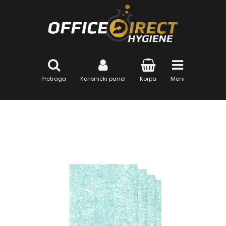
Pretraga
Korisnički panel
Korpa
Meni