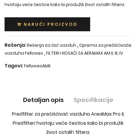
hvataju veće čestice kako bi produžili život ostalih filtera.
NARUČI PROIZVOD
Rešenja:
,
Rešenja za čist vazduh
Oprema za prečišćivače
,
vazduha Fellowes
FILTERI I NOSAČI ZA AERAMAX AM II, III, IV
Tagovi:
FellowesAMII
Detaljan opis
Specifikacije
Predfilter za prečišćivač vazduha AreaMax Pro II,
Predfilteri hvataju veće čestice kako bi produžili
život ostalih filtera.