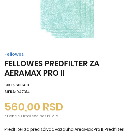
Fellowes
FELLOWES PREDFILTER ZA
AERAMAX PRO II
SKU:
9608401
ŠIFRA:
047314
560,00
RSD
* Cene su izražene bez PDV-a
Predfilter za prečišćivač vazduha AreaMax Pro II, Predfilteri