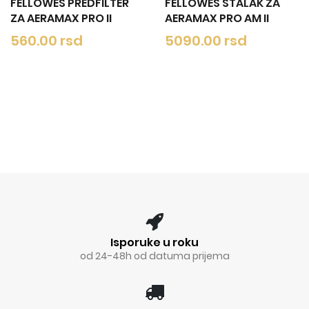
LAK ZA
PREČIŠĆIVAČ FELLOWES
FELLOWES FILT
M II
AERAMAX PRO AM II
-
AERAMAX AM II
HYBRID KOMBI
pokriva do 30m2
50MM
71400.00 rsd
9670.00 rsd
Isporuke u roku
od 24-48h od datuma prijema