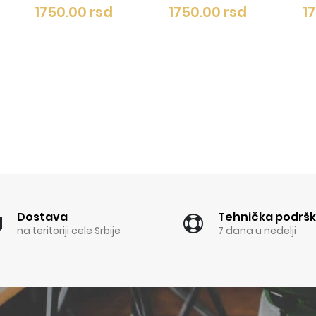
 rsd
1750.00 rsd
1750.00 rsd
Dostava
Tehnička podrš
na teritoriji cele Srbije
7 dana u nedelji