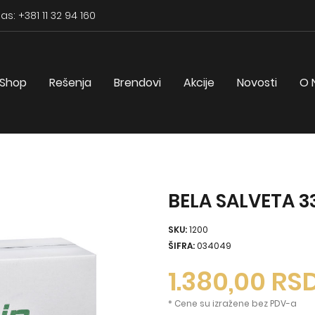
as: +381 11 32 94 160
Shop
Rešenja
Brendovi
Akcije
Novosti
O 
BELA SALVETA 3
SKU:
1200
ŠIFRA:
034049
1.380,00
RS
* Cene su izražene bez PDV-a