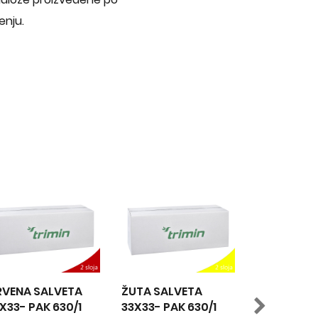
enju.
ŽUTA SALVETA
NARANDŽASTA
Z
33X33- PAK 630/1
SALVETA 33X33-
33