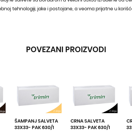
bnoj tehnologiji, jake i postojane, a veoma prijatne u korišć
POVEZANI PROIZVODI
 SALVETA
CRNA SALVETA
CRVENA SALVETA
AK 630/1
33X33- PAK 630/1
33X33- PAK 630/1