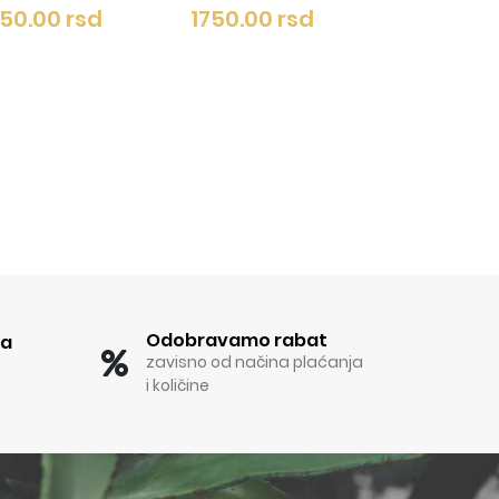
PAK 630/1
1750.00 rsd
1
1750.00 rsd
Odobravamo rabat
ka
zavisno od načina plaćanja
i količine