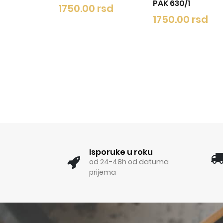
PAK 630/1
1750.00 rsd
1750.00
1750.00 rsd
Isporuke u roku
od 24-48h od datuma
prijema