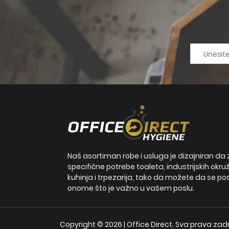
Naš asortiman robe i usluga je dizajniran da 
specifične potrebe toaleta, industrijskih okru
kuhinja i trpezarija, tako da možete da se po
onome što je važno u vašem poslu.
Copyright © 2026 | Office Direct. Sva prava za