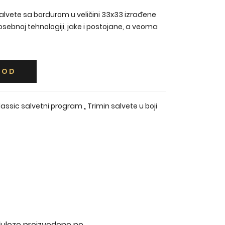
salvete sa bordurom u veličini 33x33 izrađene
sebnoj tehnologiji, jake i postojane, a veoma
VOD
,
lassic salvetni program
Trimin salvete u boji
eluloze proizvedene po