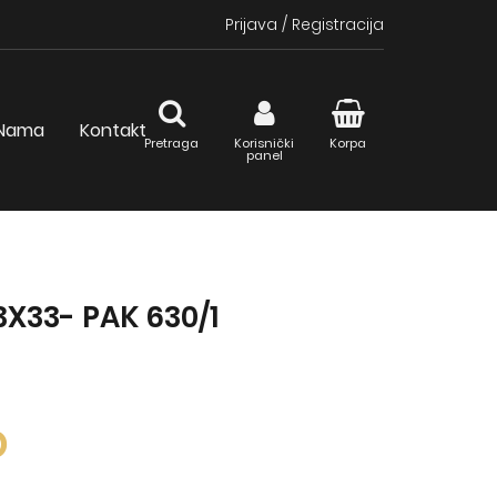
Prijava
/
Registracija
Nama
Kontakt
Pretraga
Korisnički
Korpa
panel
3X33- PAK 630/1
D