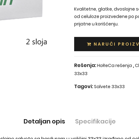
Kvalitetne, glatke, dvoslojne 
od celuloze proizvedene po po
prijatne u korišćenju.
NARUČI PROIZ
Rešenja:
,
HoReCa rešenja
C
33x33
Tagovi:
Salvete 33x33
Detaljan opis
Specifikacije
voslojne salvete sa bordurom u veličini 33x33 izrađene od c