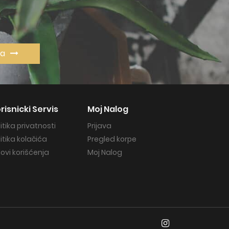
va
risnicki Servis
Moj Nalog
litika privatnosti
Prijava
litika kolačića
Pregled korpe
lovi korišćenja
Moj Nalog