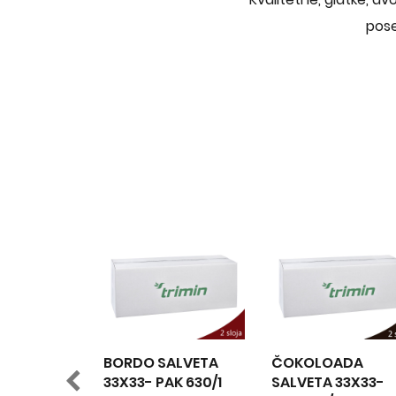
pose
BORDO SALVETA
ČOKOLOADA
ŠAMPANJ
33X33- PAK 630/1
SALVETA 33X33-
33X33- P