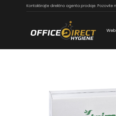
Kontaktirajte direktno agenta prodaje.
Pozovite n
Web