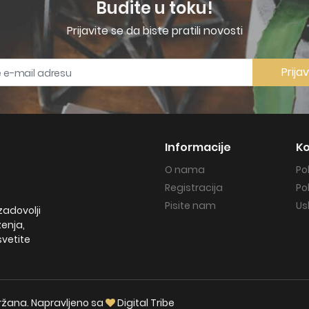
Budite u toku!
Prijavite se da biste pratili novosti
Prija
Informacije
Ko
O nama
Po
Registracija
Po
Pisite nam
Us
zadovolji
ženja,
svetite
držana. Napravljeno sa
Digital Tribe