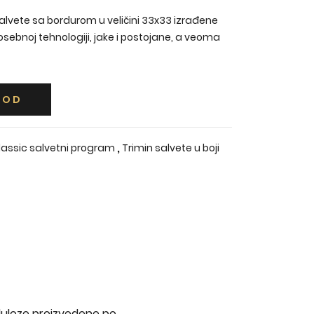
salvete sa bordurom u veličini 33x33 izrađene
sebnoj tehnologiji, jake i postojane, a veoma
VOD
,
lassic salvetni program
Trimin salvete u boji
eluloze proizvedene po