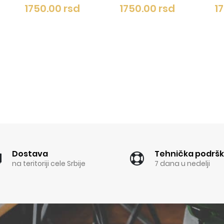
 rsd
1750.00 rsd
1750.00 rsd
Dostava
Tehnička podrš
na teritoriji cele Srbije
7 dana u nedelji