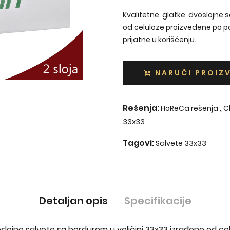
Kvalitetne, glatke, dvoslojne 
od celuloze proizvedene po po
prijatne u korišćenju.
NARUČI PROIZ
Rešenja:
,
HoReCa rešenja
C
33x33
Tagovi:
Salvete 33x33
Detaljan opis
Specifikacije
voslojne salvete sa bordurom u veličini 33x33 izrađene od c