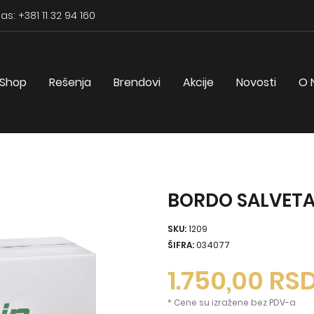
as: +381 11 32 94 160
Shop
Rešenja
Brendovi
Akcije
Novosti
O 
BORDO SALVETA 
SKU:
1209
ŠIFRA:
034077
1.750,00
RS
* Cene su izražene bez PDV-a