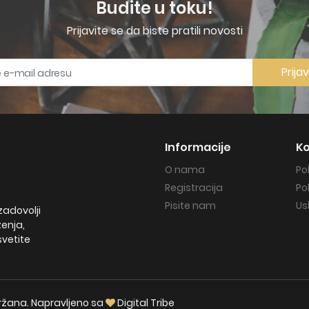
Budite u toku!
Prijavite se da biste pratili novosti
Prija
Informacije
Ko
O nama
Po
Registracija
Po
Pisite nam
Us
zadovolji
ženja,
svetite
držana. Napravljeno sa
Digital Tribe