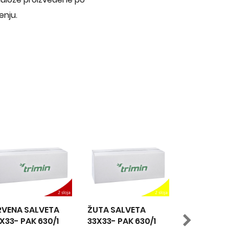
enju.
ŽUTA SALVETA
NARANDŽASTA
ZE
33X33- PAK 630/1
SALVETA 33X33-
33X