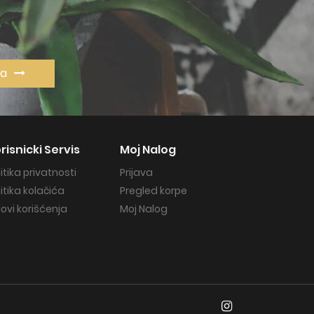
va
risnicki Servis
Moj Nalog
litika privatnosti
Prijava
litika kolačića
Pregled korpe
lovi korišćenja
Moj Nalog