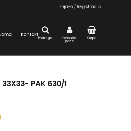
Prijava
/
Registracija
Nama
Kontakt
Pretraga
Korisnički
Korpa
panel
33X33- PAK 630/1
D