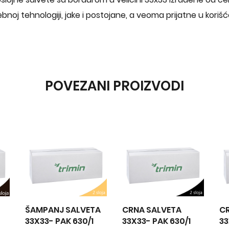
bnoj tehnologiji, jake i postojane, a veoma prijatne u korišć
POVEZANI PROIZVODI
SALVETA
CRNA SALVETA
CRVENA SALVETA
K 630/1
33X33- PAK 630/1
33X33- PAK 630/1