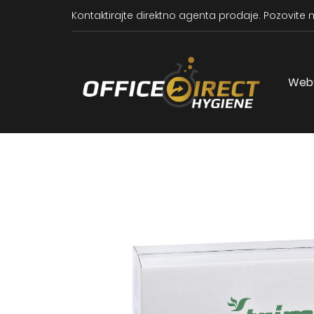
Kontaktirajte direktno agenta prodaje.
Pozovite n
Web