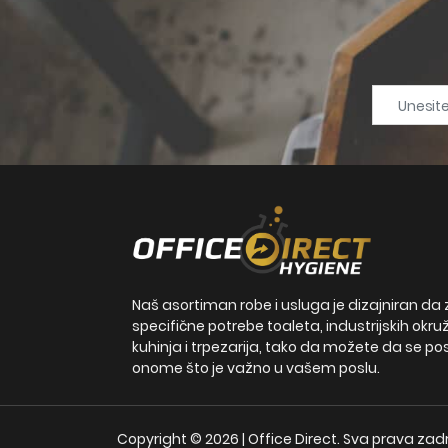
Naš asortiman robe i usluga je dizajniran da 
specifične potrebe toaleta, industrijskih okru
kuhinja i trpezarija, tako da možete da se po
onome što je važno u vašem poslu.
Copyright © 2026 | Office Direct. Sva prava za