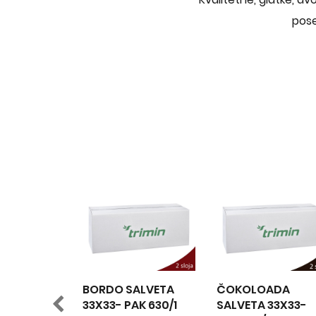
pose
ORDO SALVETA
ČOKOLOADA
ŠAMPANJ 
3X33- PAK 630/1
SALVETA 33X33-
33X33- PA