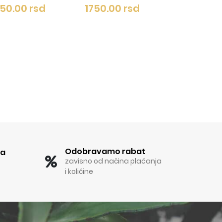
PAK 630/1
1750.00 rsd
17
1750.00 rsd
Odobravamo rabat
ka
zavisno od načina plaćanja
i količine