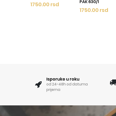
PAK 630/1
750.00 rsd
1750.00
1750.00 rsd
Isporuke u roku
od 24-48h od datuma
prijema