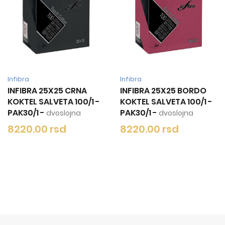
Infibra
Infibra
BORDO
INFIBRA 25X25 SIVA
INFIBRA 25X25
00/1 -
KOKTEL SALVETA 100/1 -
KAPUĆINO KOKT
PAK30/1
-
SALVETA 100/1 - 
na
dvoslojna
-
dvoslojna
8220.00 rsd
8220.00 rsd