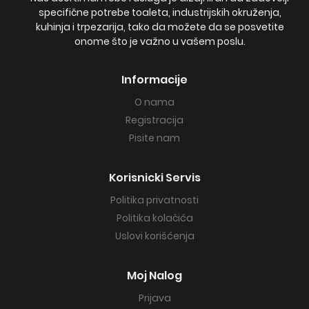
specifične potrebe toaleta, industrijskih okruženja,
kuhinja i trpezarija, tako da možete da se posvetite
onome što je važno u vašem poslu.
Informacije
O nama
Registracija
Pisite nam
Korisnicki Servis
Politika privatnosti
Politika kolačića
Uslovi korišćenja
Moj Nalog
Prijava