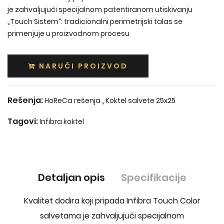
je zahvaljujući specijalnom patentiranom utiskivanju
„Touch Sistem“: tradicionalni perimetrijski talas se
primenjuje u proizvodnom procesu
NARUČI PROIZVOD
Rešenja:
,
HoReCa rešenja
Koktel salvete 25x25
Tagovi:
Infibra koktel
Detaljan opis
Specifikacije
Kvalitet dodira koji pripada Infibra Touch Color
salvetama je zahvaljujući specijalnom