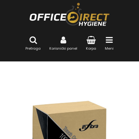
Pretraga
Korisnički panel
Korpa
Meni