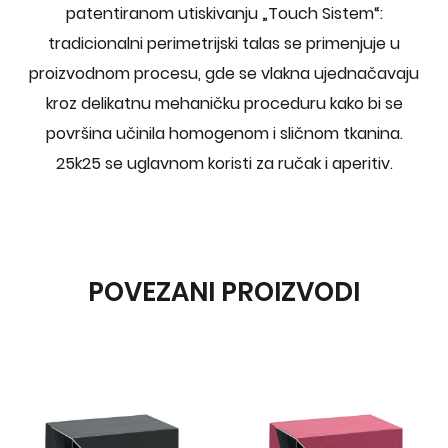
patentiranom utiskivanju „Touch Sistem“:
tradicionalni perimetrijski talas se primenjuje u
proizvodnom procesu, gde se vlakna ujednačavaju
kroz delikatnu mehaničku proceduru kako bi se
površina učinila homogenom i sličnom tkanina.
25k25 se uglavnom koristi za ručak i aperitiv.
POVEZANI PROIZVODI