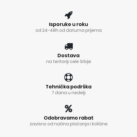
Isporuke u roku
od 24-48h od datuma prijema
Dostava
na teritoriji cele Srbije
Tehnička podrška
7 dana u nedelji
Odobravamo rabat
zavisno od načina plaćanja i količine