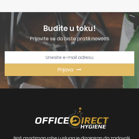
Budite u toku!
Prijavite se da biste pratili novosti
Prijava
Naš asortiman robe i usluga je dizajniran da zadovolji