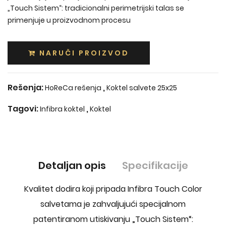
„Touch Sistem“: tradicionalni perimetrijski talas se
primenjuje u proizvodnom procesu
NARUČI PROIZVOD
Rešenja:
,
HoReCa rešenja
Koktel salvete 25x25
Tagovi:
,
Infibra koktel
Koktel
Detaljan opis
Specifikacije
Kvalitet dodira koji pripada Infibra Touch Color
salvetama je zahvaljujući specijalnom
patentiranom utiskivanju „Touch Sistem“: