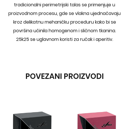
tradicionalni perimetrijski talas se primenjuje u
proizvodnom procesu, gde se vlakna ujednačavaju
kroz delikatnu mehaničku proceduru kako bi se
površina učinila homogenom i sličnom tkanina.
25k25 se uglavnom koristi za ručak i aperitiv.
POVEZANI PROIZVODI