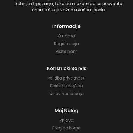
kuhinja i trpezarija, tako da možete da se posvetite
onome što je važno u vašem poslu.
Informacije
O nama
Registracija
Pisite nam
Korisnicki Servis
Politika privatnosti
Politika kolačića
Uslovi korišćenja
Moj Nalog
Prijava
Pregled korpe