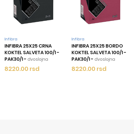
Infibra
Infibra
5X25 BORDO
INFIBRA 25X25 SIVA
INFIBRA 25
VETA 100/1 -
KOKTEL SALVETA 100/1 -
KAPUĆINO
PAK30/1
-
SALVETA 10
voslojna
dvoslojna
-
dvoslojna
rsd
8220.00 rsd
8220.00 