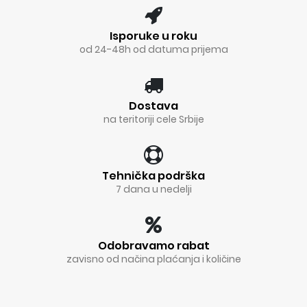
Isporuke u roku
od 24-48h od datuma prijema
Dostava
na teritoriji cele Srbije
Tehnička podrška
7 dana u nedelji
Odobravamo rabat
zavisno od načina plaćanja i količine