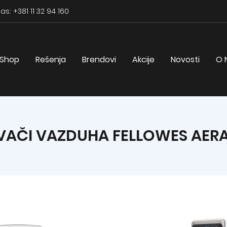
as: +381 11 32 94 160
Shop
Rešenja
Brendovi
Akcije
Novosti
O 
IVAČI VAZDUHA FELLOWES AER