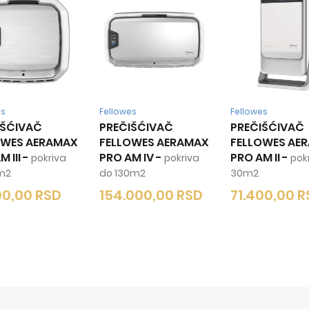
es
Fellowes
Fellowes
IŠĆIVAČ
PREČIŠĆIVAČ
PREČIŠĆIVAČ
OWES AERAMAX
FELLOWES AERAMAX
FELLOWES AE
 III
-
PRO AM IV
-
PRO AM II
-
pokriva
pokriva
pok
m2
do 130m2
30m2
00,00
RSD
154.000,00
RSD
71.400,00
R