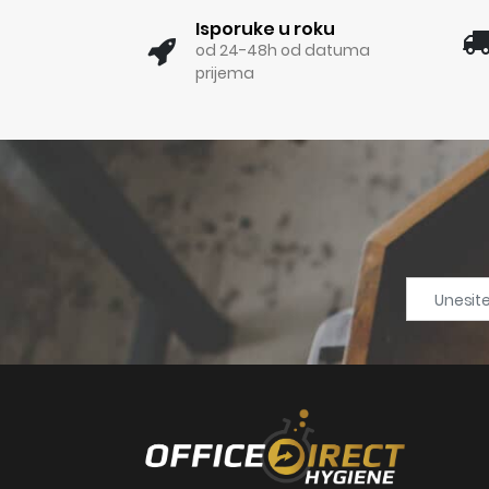
Isporuke u roku
od 24-48h od datuma
prijema