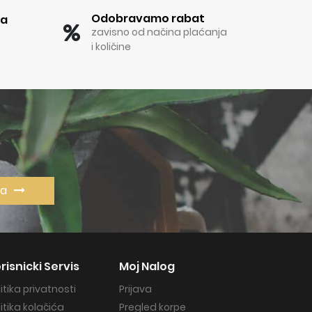
Odobravamo rabat
ka
zavisno od načina plaćanja
i količine
va
risnicki Servis
Moj Nalog
litika privatnosti
Prijava
litika kolačića
Pregled korpe