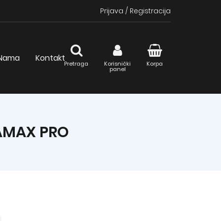
Prijava
/
Registracija
Nama
Kontakt
Pretraga
Korisnički
Korpa
panel
AMAX PRO