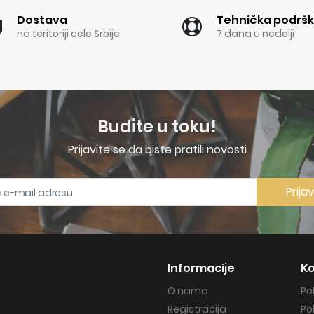
Dostava
Tehnička podrš
na teritoriji cele Srbije
7 dana u nedelji
Budite u toku!
Prijavite se da biste pratili novosti
Prija
Informacije
Ko
O nama
Po
Registracija
Po