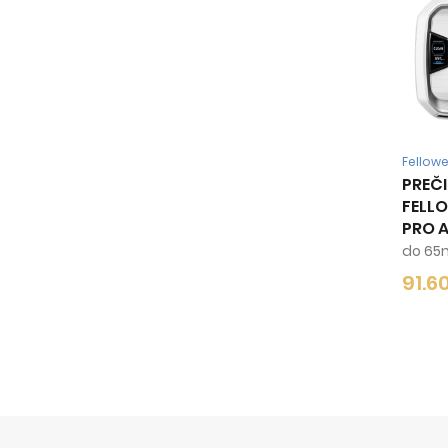
Fellow
PREČ
FELL
PRO AM
do 65
91.6