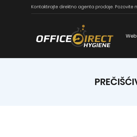
Kontaktirajte direktno agenta prodaje.
Pozovite n
Web
PREČIŠĆ