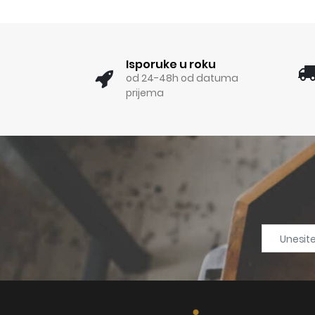
Isporuke u roku
od 24-48h od datuma
prijema