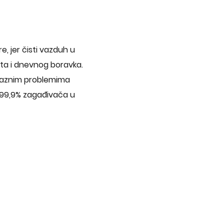
, jer čisti vazduh u
eta i dnevnog boravka.
 raznim problemima
o 99,9% zagađivača u