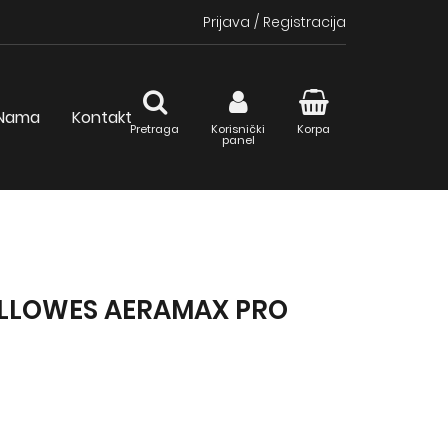
Prijava
/
Registracija
Nama
Kontakt
Pretraga
Korisnički
Korpa
panel
ELLOWES AERAMAX PRO