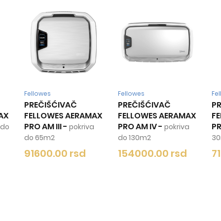
Fellowes
Fellowes
PREČIŠĆIVAČ
PREČIŠĆIVAČ
RAMAX
FELLOWES AERAMAX
FELLOWES AERAMAX
PRO AM IV
-
PRO AM II
-
riva
pokriva
pokriva do
do 130m2
30m2
d
154000.00 rsd
71400.00 rsd