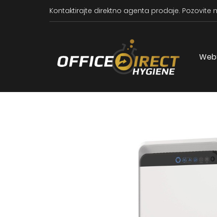
Kontaktirajte direktno agenta prodaje.
Pozovite n
Web