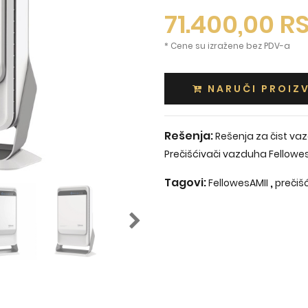
71.400,00
R
* Cene su izražene bez PDV-a
NARUČI PROIZ
Rešenja:
Rešenja za čist va
Prečišćivači vazduha Fellow
Tagovi:
,
FellowesAMII
prečiš