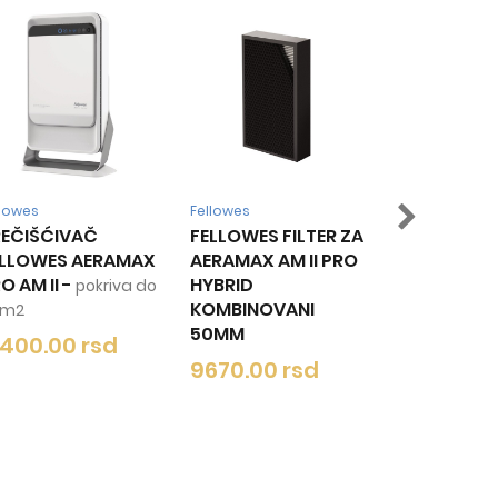
Fellowes
Fellowes
Fellowes
FELLOWES FILTER ZA
FELLOWES
FELLOW
AERAMAX AM II PRO
PREDFILTER ZA
ZA AER
HYBRID
AERAMAX PRO II
AM II
KOMBINOVANI
560.00 rsd
5090.
50MM
9670.00 rsd