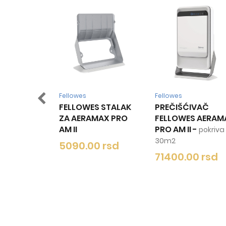
es
Fellowes
Fellowes
OWES STALAK
PREČIŠĆIVAČ
PREČIŠĆIVAČ
ERAMAX PRO
FELLOWES AERAMAX
FELLOWES AE
PRO AM II
-
PRO AM III
-
pokriva do
pok
30m2
do 65m2
.00 rsd
71400.00 rsd
91600.00 rs