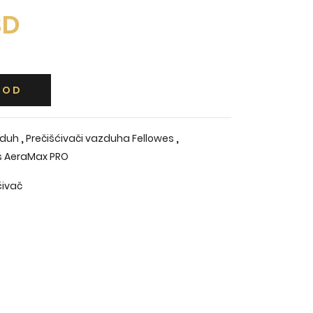
SD
VOD
,
,
zduh
Prečišćivači vazduha Fellowes
es AeraMax PRO
ćivač