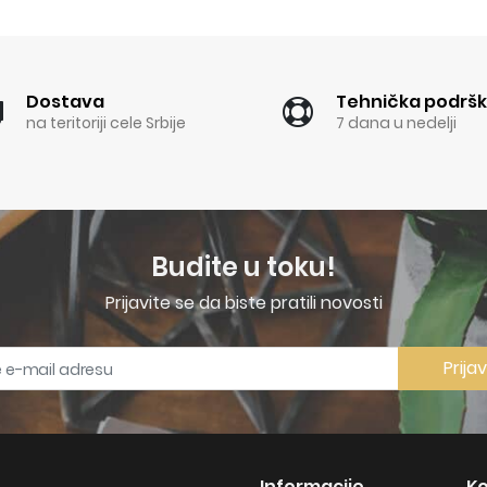
Dostava
Tehnička podrš
na teritoriji cele Srbije
7 dana u nedelji
Budite u toku!
Prijavite se da biste pratili novosti
Prija
Informacije
Ko