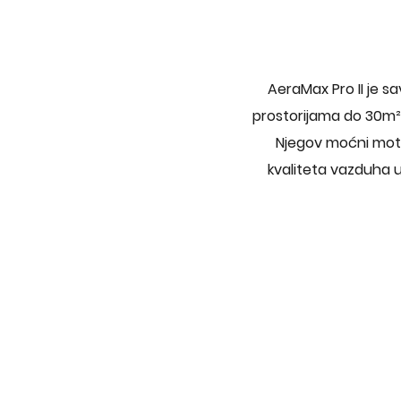
AeraMax Pro II je s
prostorijama do 30m² 
Njegov moćni mot
kvaliteta vazduha u