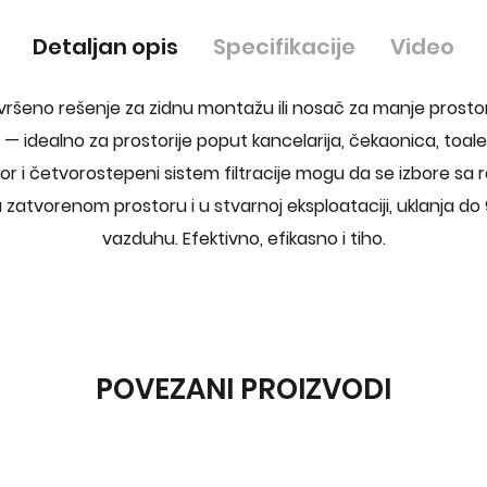
Detaljan opis
Specifikacije
Video
avršeno rešenje za zidnu montažu ili nosač za manje prostore
— idealno za prostorije poput kancelarija, čekaonica, toal
or i četvorostepeni sistem filtracije mogu da se izbore sa
 zatvorenom prostoru i u stvarnoj eksploataciji, uklanja d
vazduhu. Efektivno, efikasno i tiho.
POVEZANI PROIZVODI