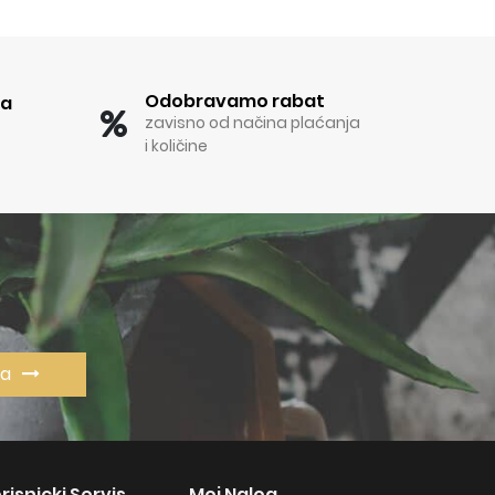
Odobravamo rabat
ka
zavisno od načina plaćanja
i količine
va
risnicki Servis
Moj Nalog