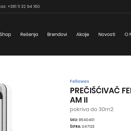
as: +381 11 32 94 160
Shop
Rešenja
Brendovi
Akcije
Novosti
O 
Fellowes
PREČIŠĆIVAČ F
AM II
pokriva do 30m2
SKU:
9540401
ŠIFRA:
047123