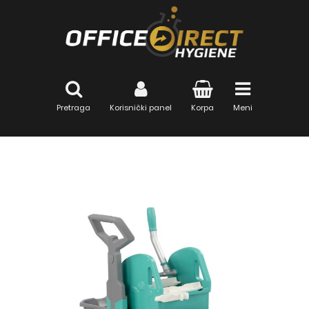
Pretraga
Korisnički panel
Korpa
Meni