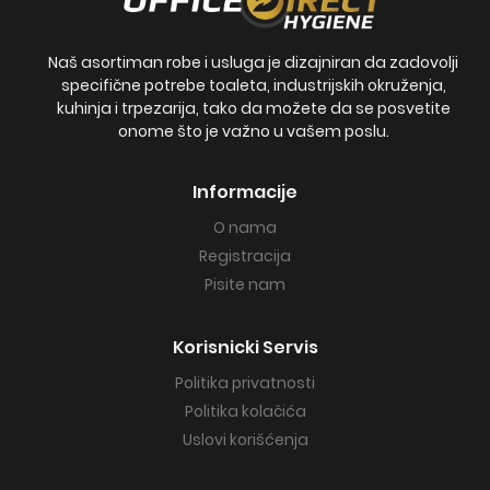
Naš asortiman robe i usluga je dizajniran da zadovolji
specifične potrebe toaleta, industrijskih okruženja,
kuhinja i trpezarija, tako da možete da se posvetite
onome što je važno u vašem poslu.
Informacije
O nama
Registracija
Pisite nam
Korisnicki Servis
Politika privatnosti
Politika kolačića
Uslovi korišćenja