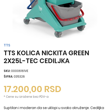
TTS
TTS KOLICA NICKITA GREEN
2X25L-TEC CEDILJKA
SKU:
00006161VE
ŠIFRA:
035326
17.200,00
RSD
* Cene su izražene bez PDV-a
Suptilan i moderan da se uklopi u svako okruženje. Cediljka