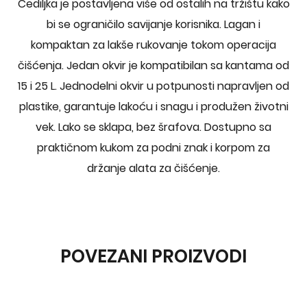
Cediljka je postavljena više od ostalih na tržištu kako
bi se ograničilo savijanje korisnika. Lagan i
kompaktan za lakše rukovanje tokom operacija
čišćenja. Jedan okvir je kompatibilan sa kantama od
15 i 25 L. Jednodelni okvir u potpunosti napravljen od
plastike, garantuje lakoću i snagu i produžen životni
vek. Lako se sklapa, bez šrafova. Dostupno sa
praktičnom kukom za podni znak i korpom za
držanje alata za čišćenje.
POVEZANI PROIZVODI