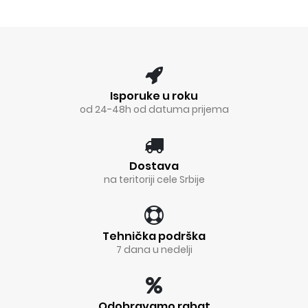
Isporuke u roku
od 24-48h od datuma prijema
Dostava
na teritoriji cele Srbije
Tehnička podrška
7 dana u nedelji
Odobravamo rabat