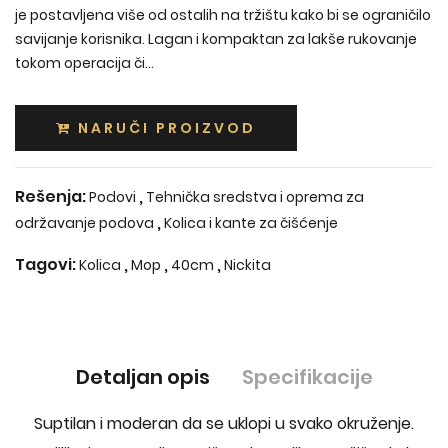
je postavljena više od ostalih na tržištu kako bi se ograničilo
savijanje korisnika. Lagan i kompaktan za lakše rukovanje
tokom operacija či...
NARUČI PROIZVOD
Rešenja:
,
Podovi
Tehnička sredstva i oprema za
,
održavanje podova
Kolica i kante za čišćenje
Tagovi:
,
,
,
Kolica
Mop
40cm
Nickita
Detaljan opis
Specifikacije
Suptilan i moderan da se uklopi u svako okruženje.