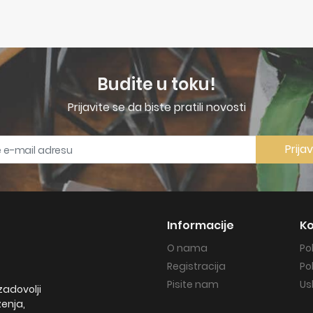
Budite u toku!
Prijavite se da biste pratili novosti
Prija
Informacije
Ko
O nama
Po
Registracija
Po
Pisite nam
Us
zadovolji
ženja,