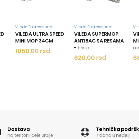
ofessional
Vileda Professional
Vileda Professional
 ULTRA SPEED
VILEDA SUPERMOP
VILEDA ULTRA SP
OP 34CM
ANTIBAC SA RESAMA
MINI MOP
-
rotira
-
brisko
mop
00 rsd
620.00 rsd
680.00 rsd
Dostava
Tehnička podrš
na teritoriji cele Srbije
7 dana u nedelji