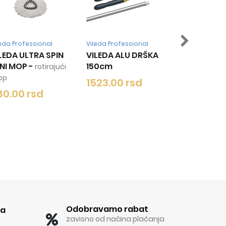
Vileda Professional
Vileda Professional
IN
VILEDA ALU DRŠKA
VILEDA ALU DRŠKA
150cm
150CM
jući
1523.00 rsd
1320.00 rsd
Odobravamo rabat
ka
zavisno od načina plaćanja