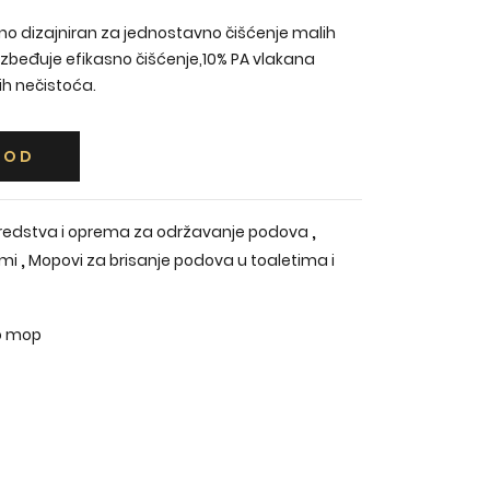
no dizajniran za jednostavno čišćenje malih
zbeđuje efikasno čišćenje,10% PA vlakana
ih nečistoća.
VOD
,
redstva i oprema za održavanje podova
,
emi
Mopovi za brisanje podova u toaletima i
ro mop