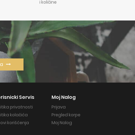
i količine
va
risnicki Servis
Moj Nalog
litika privatnosti
Prijava
litika kolačića
Pregled korpe
lovi korišćenja
Moj Nalog