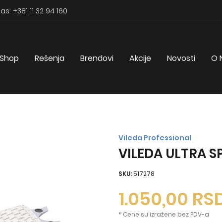
as: +381 11 32 94 160
Shop
Rešenja
Brendovi
Akcije
Novosti
O 
Vileda Professional
VILEDA ULTRA S
SKU:
517278
1.050,00
RS
* Cene su izražene bez PDV-a