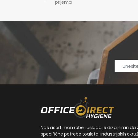
prijema
Naš asortiman robe i usluga je dizajniran da 
specifične potrebe toaleta, industrijskih okru