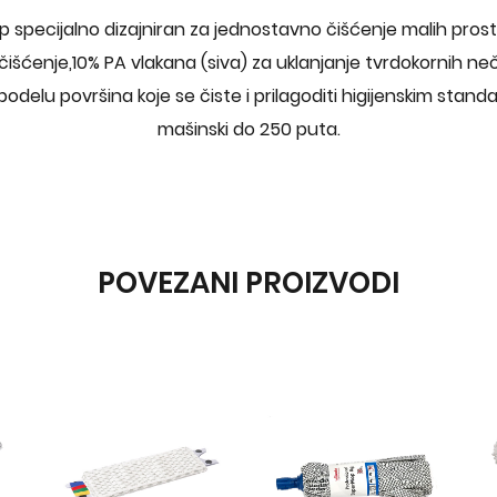
 specijalno dizajniran za jednostavno čišćenje malih pros
šćenje,10% PA vlakana (siva) za uklanjanje tvrdokornih neči
podelu površina koje se čiste i prilagoditi higijenskim stan
mašinski do 250 puta.
POVEZANI PROIZVODI