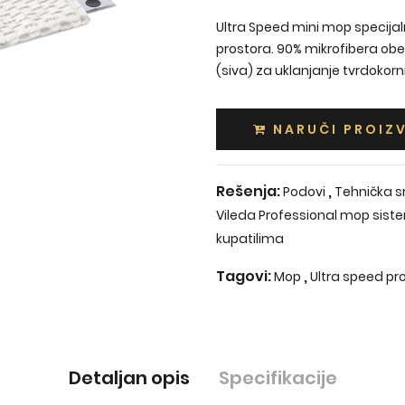
Ultra Speed mini mop specijal
prostora. 90% mikrofibera obe
(siva) za uklanjanje tvrdokorn
NARUČI PROIZ
Rešenja:
,
Podovi
Tehnička s
Vileda Professional mop sist
kupatilima
Tagovi:
,
Mop
Ultra speed p
Detaljan opis
Specifikacije