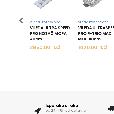
Vileda Professional
Vileda Professional
Vileda Pr
VILEDA ULTRA SPEED
VILEDA ULTRASPEED
VILEDA
PRO NOSAČ MOPA
PRO R-TRIO MAX
MINI M
40cm
MOP 40cm
1050.
2950.00 rsd
1420.00 rsd
Isporuke u roku
od 24-48h od datuma