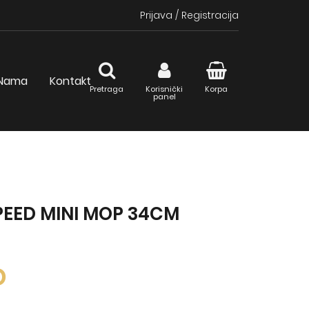
Prijava
/
Registracija
Nama
Kontakt
Pretraga
Korisnički
Korpa
panel
PEED MINI MOP 34CM
D