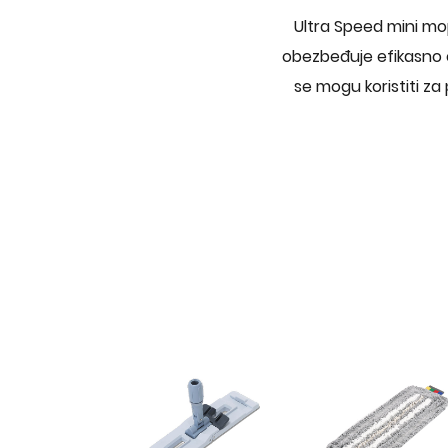
Ultra Speed mini mop
obezbeđuje efikasno či
se mogu koristiti za 