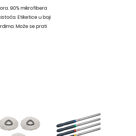
tora. 90% mikrofibera
stoća. Etiketice u boji
dardima. Može se prati