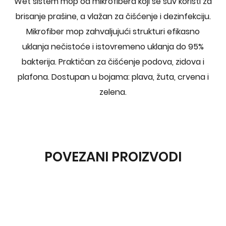
Wet sistem mop od mikrofibera koji se suv koristi za
brisanje prašine, a vlažan za čišćenje i dezinfekciju.
Mikrofiber mop zahvaljujući strukturi efikasno
uklanja nečistoće i istovremeno uklanja do 95%
bakterija. Praktičan za čišćenje podova, zidova i
plafona. Dostupan u bojama: plava, žuta, crvena i
zelena.
POVEZANI PROIZVODI