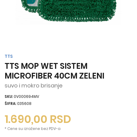
TTS
TTS MOP WET SISTEM
MICROFIBER 40CM ZELENI
suvo i mokro brisanje
SKU:
0V000694MV
ŠIFRA:
035608
1.690,00
RSD
* Cene su izražene bez PDV-a