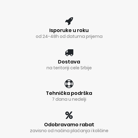
Isporuke u roku
od 24-48h od datuma prijema
Dostava
na teritoriji cele Srbije
Tehnička podrška
7 dana u nedelji
Odobravamo rabat
zavisno od načina plaćanja i količine