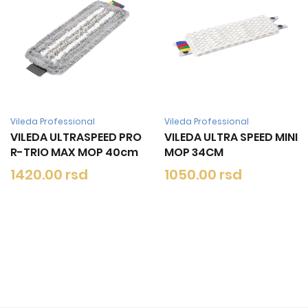
leda Professional
Vileda Professional
Vi
LEDA ULTRA SPEED MINI
VILEDA SUPERMOP
VI
OP 34CM
ANTIBAC SA RESAMA
-
M
brisko
050.00 rsd
6
620.00 rsd