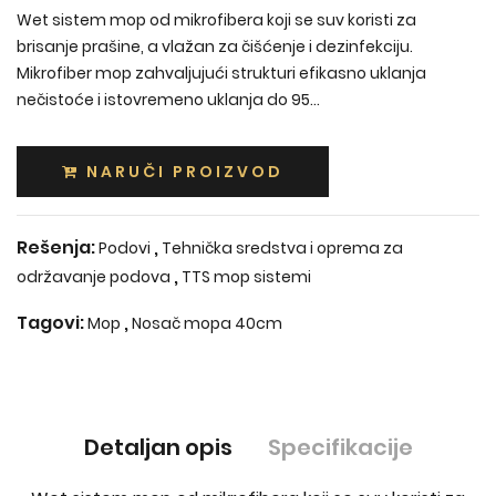
Wet sistem mop od mikrofibera koji se suv koristi za
brisanje prašine, a vlažan za čišćenje i dezinfekciju.
Mikrofiber mop zahvaljujući strukturi efikasno uklanja
nečistoće i istovremeno uklanja do 95...
NARUČI PROIZVOD
Rešenja:
,
Podovi
Tehnička sredstva i oprema za
,
održavanje podova
TTS mop sistemi
Tagovi:
,
Mop
Nosač mopa 40cm
Detaljan opis
Specifikacije