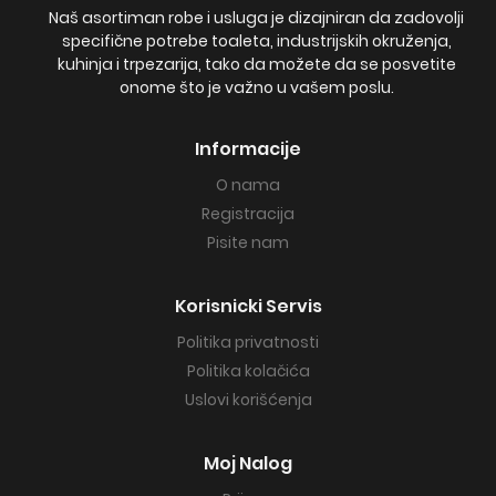
Naš asortiman robe i usluga je dizajniran da zadovolji
specifične potrebe toaleta, industrijskih okruženja,
kuhinja i trpezarija, tako da možete da se posvetite
onome što je važno u vašem poslu.
Informacije
O nama
Registracija
Pisite nam
Korisnicki Servis
Politika privatnosti
Politika kolačića
Uslovi korišćenja
Moj Nalog