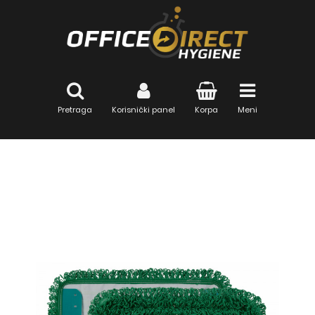
Pretraga
Korisnički panel
Korpa
Meni