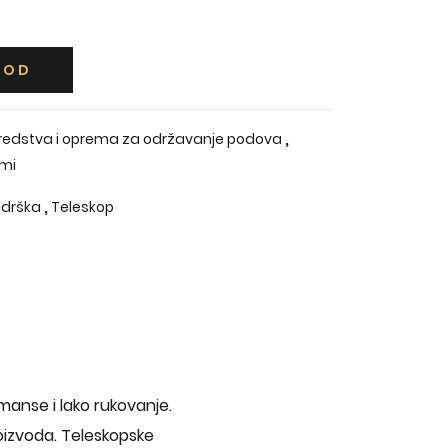
VOD
,
redstva i oprema za održavanje podova
emi
,
 drška
Teleskop
manse i lako rukovanje.
oizvoda. Teleskopske