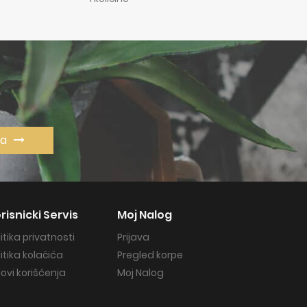
va
risnicki Servis
Moj Nalog
litika privatnosti
Prijava
litika kolačića
Pregled korpe
lovi korišćenja
Moj Nalog