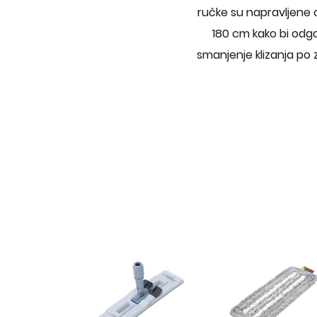
ručke su napravljene o
180 cm kako bi odgo
smanjenje klizanja po 