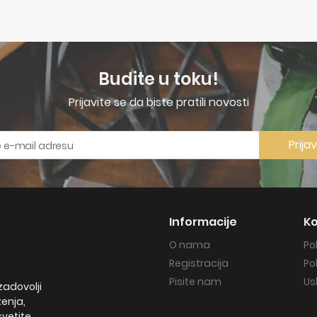
Budite u toku!
Prijavite se da biste pratili novosti
Prija
Informacije
Ko
O nama
Po
Registracija
Po
Pisite nam
Us
zadovolji
ženja,
svetite