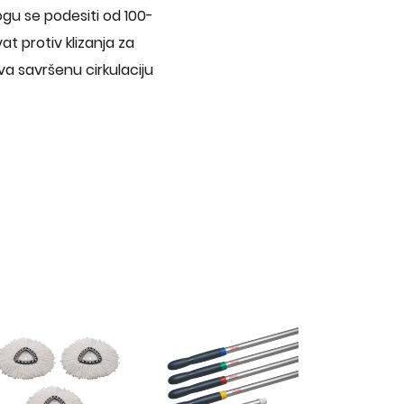
ogu se podesiti od 100-
t protiv klizanja za
va savršenu cirkulaciju