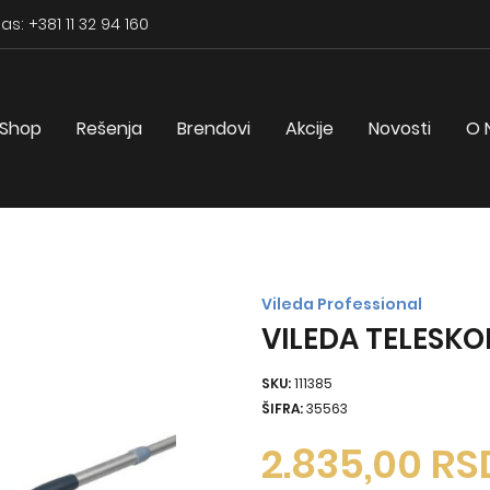
as: +381 11 32 94 160
Shop
Rešenja
Brendovi
Akcije
Novosti
O 
Vileda Professional
VILEDA TELESKO
SKU:
111385
ŠIFRA:
35563
2.835,00
RS