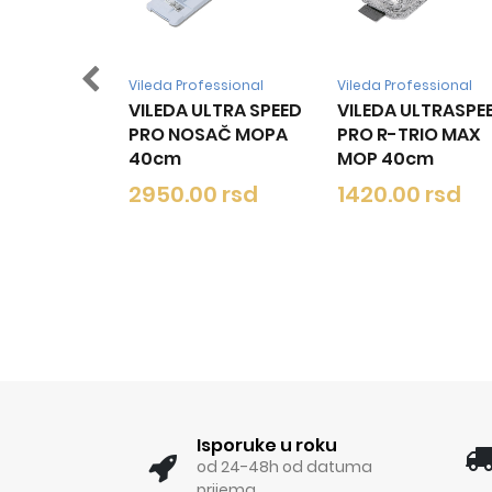
Vileda Professional
Vileda Professional
Viled
VILEDA ULTRA SPEED
VILEDA ULTRASPEED
VILE
PRO NOSAČ MOPA
PRO R-TRIO MAX
MIN
40cm
MOP 40cm
105
2950.00 rsd
1420.00 rsd
Isporuke u roku
od 24-48h od datuma
prijema