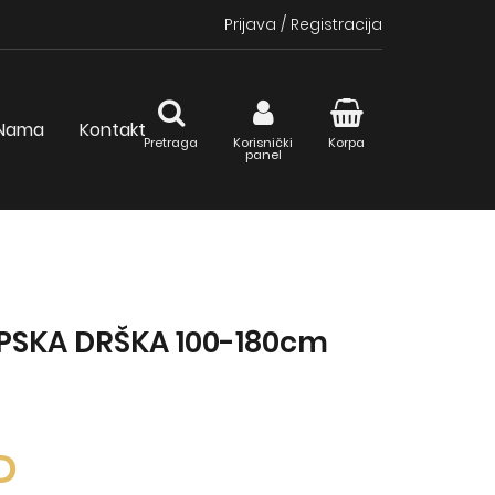
Prijava
/
Registracija
Nama
Kontakt
Pretraga
Korisnički
Korpa
panel
PSKA DRŠKA 100-180cm
D