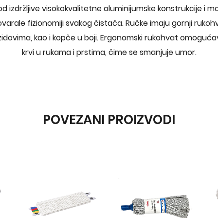
d izdržljive visokokvalitetne aluminijumske konstrukcije i m
varale fizionomiji svakog čistača. Ručke imaju gornji rukohva
zidovima, kao i kopče u boji. Ergonomski rukohvat omoguća
krvi u rukama i prstima, čime se smanjuje umor.
POVEZANI PROIZVODI