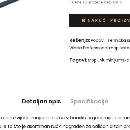
* Cene su izražene bez PDV-a
NARUČI PROIZ
Rešenja:
,
Podovi
Tehnička s
Vileda Professional mop sist
Tagovi:
,
Mop
Aluminijumska
Detaljan opis
Specifikacije
 su razvijene imajući na umu vrhunsku ergonomiju, perfor
je to što je asortiman ručki nagrađen za odličan dizajn pr