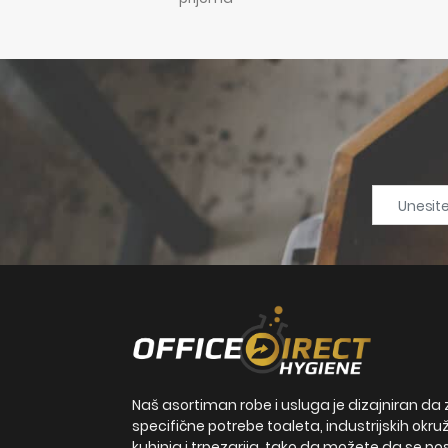
Naš asortiman robe i usluga je dizajniran da 
specifične potrebe toaleta, industrijskih okru
kuhinja i trpezarija, tako da možete da se po