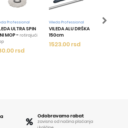
onal
Vileda Professional
Vileda Professional
 SPIN
VILEDA ALU DRŠKA
VILEDA ALU DRŠKA
150cm
150CM
tirajući
1523.00 rsd
1320.00 rsd
d
Odobravamo rabat
ka
zavisno od načina plaćanja
i količine