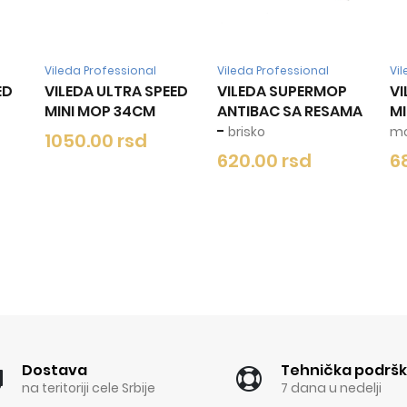
a Professional
Vileda Professional
Vileda Professi
DA ULTRA SPEED
VILEDA SUPERMOP
VILEDA ULTRA
I MOP 34CM
ANTIBAC SA RESAMA
MINI MOP
-
ro
-
brisko
mop
0.00 rsd
620.00 rsd
680.00 rs
Dostava
Tehnička podrš
na teritoriji cele Srbije
7 dana u nedelji